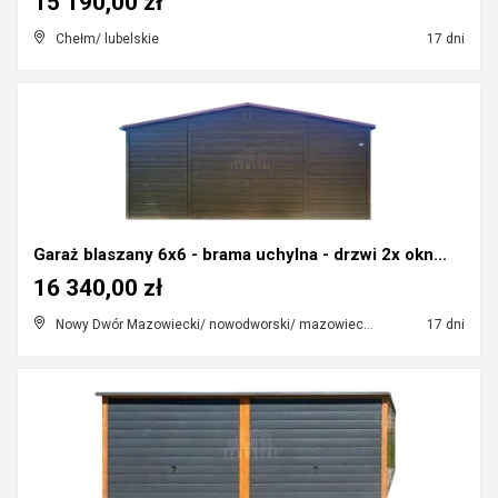
15 190,00 zł
Chełm/ lubelskie
17 dni
Garaż blaszany 6x6 - brama uchylna - drzwi 2x okn...
16 340,00 zł
Nowy Dwór Mazowiecki/ nowodworski/ mazowieckie
17 dni