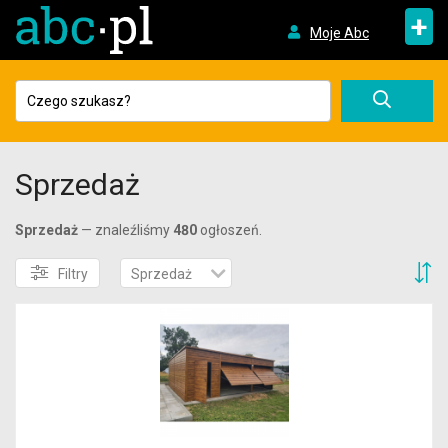
+
Moje Abc
Sprzedaż
Sprzedaż
— znaleźliśmy
480
ogłoszeń.
S
Filtry
Sprzedaż