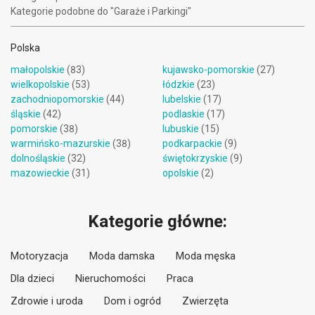
Kategorie podobne do "Garaże i Parkingi"
Polska
małopolskie
(83)
kujawsko-pomorskie
(27)
wielkopolskie
(53)
łódzkie
(23)
zachodniopomorskie
(44)
lubelskie
(17)
śląskie
(42)
podlaskie
(17)
pomorskie
(38)
lubuskie
(15)
warmińsko-mazurskie
(38)
podkarpackie
(9)
dolnośląskie
(32)
świętokrzyskie
(9)
mazowieckie
(31)
opolskie
(2)
Kategorie główne:
Motoryzacja
Moda damska
Moda męska
Dla dzieci
Nieruchomości
Praca
Zdrowie i uroda
Dom i ogród
Zwierzęta