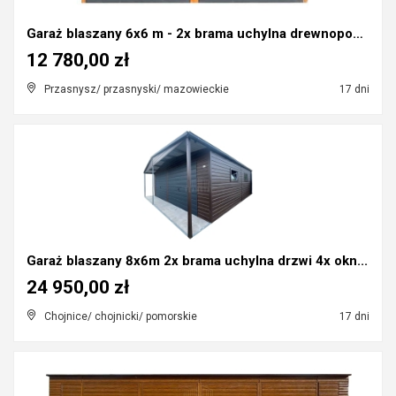
Garaż blaszany 6x6 m - 2x brama uchylna drewnopod...
12 780,00 zł
Przasnysz/ przasnyski/ mazowieckie
17 dni
Garaż blaszany 8x6m 2x brama uchylna drzwi 4x okn...
24 950,00 zł
Chojnice/ chojnicki/ pomorskie
17 dni