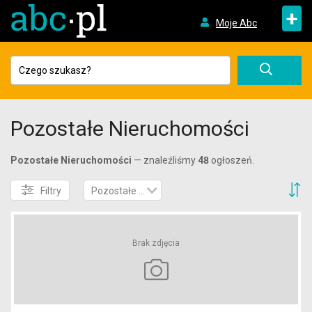
+
Moje Abc
Pozostałe Nieruchomości
Pozostałe Nieruchomości
— znaleźliśmy
48
ogłoszeń.
S
Filtry
Pozostałe nieruchomości
Brak zdjęcia