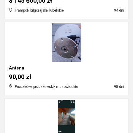
8 145 600,00 zł
Frampol/ biłgorajski/ lubelskie
94 dni
Antena
90,00 zł
Pruszków/ pruszkowski/ mazowieckie
95 dni