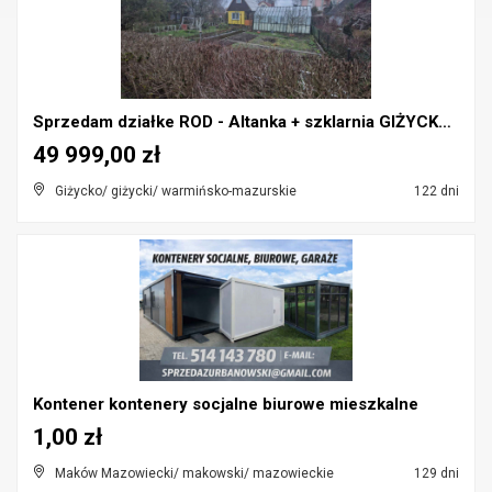
Sprzedam działke ROD - Altanka + szklarnia GIŻYCKO...
49 999,00 zł
Giżycko/ giżycki/ warmińsko-mazurskie
122 dni
Kontener kontenery socjalne biurowe mieszkalne
1,00 zł
Maków Mazowiecki/ makowski/ mazowieckie
129 dni