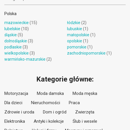
Polska
mazowieckie
(15)
łódzkie
(2)
lubelskie
(10)
lubuskie
(1)
śląskie
(5)
małopolskie
(1)
dolnośląskie
(3)
opolskie
(1)
podlaskie
(3)
pomorskie
(1)
wielkopolskie
(3)
zachodniopomorskie
(1)
warmińsko-mazurskie
(2)
Kategorie główne:
Motoryzacja
Moda damska
Moda męska
Dla dzieci
Nieruchomości
Praca
Zdrowie i uroda
Dom i ogród
Zwierzęta
Elektronika
Antyki i kolekcje
Ślub i wesele