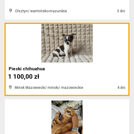
Olsztyn/ warmińsko-mazurskie
3 dni
Pieski chihuahua
1 100,00 zł
Mińsk Mazowiecki/ miński/ mazowieckie
4 dni