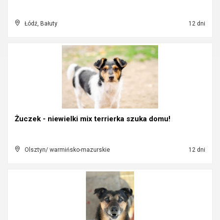
Łódź, Bałuty
12 dni
Żuczek - niewielki mix terrierka szuka domu!
Olsztyn/ warmińsko-mazurskie
12 dni