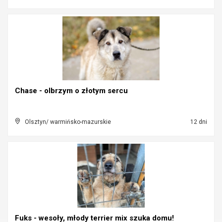
Chase - olbrzym o złotym sercu
Olsztyn/ warmińsko-mazurskie
12 dni
Fuks - wesoły, młody terrier mix szuka domu!