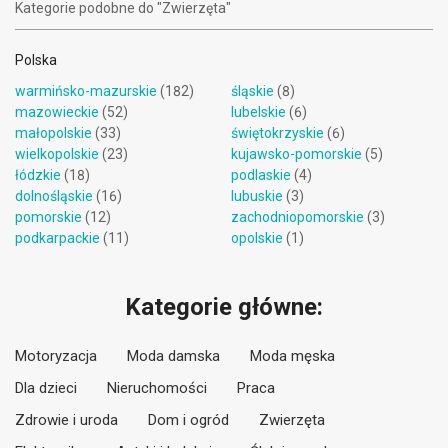
Kategorie podobne do "Zwierzęta"
Polska
warmińsko-mazurskie
(182)
śląskie
(8)
mazowieckie
(52)
lubelskie
(6)
małopolskie
(33)
świętokrzyskie
(6)
wielkopolskie
(23)
kujawsko-pomorskie
(5)
łódzkie
(18)
podlaskie
(4)
dolnośląskie
(16)
lubuskie
(3)
pomorskie
(12)
zachodniopomorskie
(3)
podkarpackie
(11)
opolskie
(1)
Kategorie główne:
Motoryzacja
Moda damska
Moda męska
Dla dzieci
Nieruchomości
Praca
Zdrowie i uroda
Dom i ogród
Zwierzęta