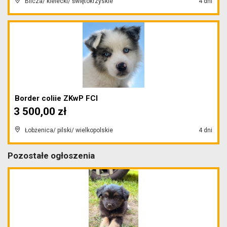
Bilcza/ kielecki/ świętokrzyskie
4 dni
Border coliie ZKwP FCI
3 500,00 zł
Łobżenica/ pilski/ wielkopolskie
4 dni
Pozostałe ogłoszenia