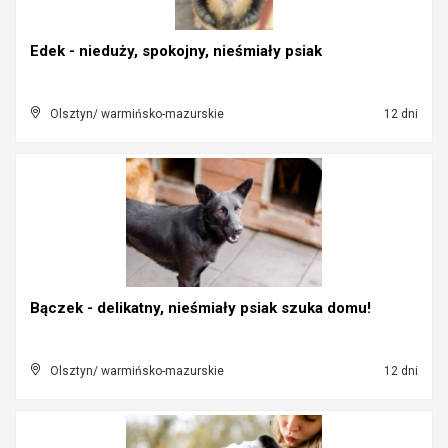
Edek - nieduży, spokojny, nieśmiały psiak
Olsztyn/ warmińsko-mazurskie
12 dni
Bączek - delikatny, nieśmiały psiak szuka domu!
Olsztyn/ warmińsko-mazurskie
12 dni