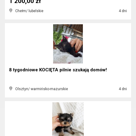
1 200,00 zł
Chełm/ lubelskie
4 dni
8 tygodniowe KOCIĘTA pilnie szukają domów!
Olsztyn/ warmińsko-mazurskie
4 dni