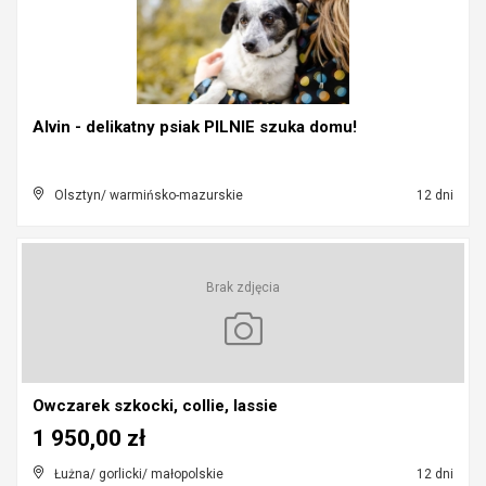
Alvin - delikatny psiak PILNIE szuka domu!
Olsztyn/ warmińsko-mazurskie
12 dni
Brak zdjęcia
Owczarek szkocki, collie, lassie
1 950,00 zł
Łużna/ gorlicki/ małopolskie
12 dni