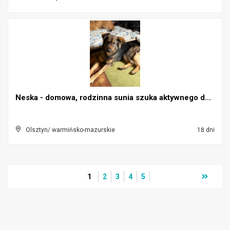
Neska - domowa, rodzinna sunia szuka aktywnego dom...
Olsztyn/ warmińsko-mazurskie
18 dni
1
2
3
4
5