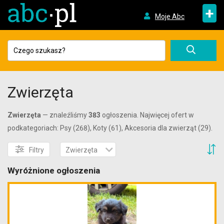
+
Moje Abc
Zwierzęta
Zwierzęta
— znaleźliśmy
383
ogłoszenia. Najwięcej ofert w
podkategoriach: Psy (268), Koty (61), Akcesoria dla zwierząt (29).
S
Filtry
Zwierzęta
Wyróżnione ogłoszenia