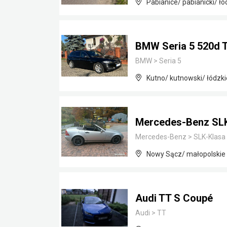
Pabianice/ pabianicki/ łó
BMW Seria 5 520d T
BMW
>
Seria 5
Kutno/ kutnowski/ łódzki
Mercedes-Benz SLK 
Mercedes-Benz
>
SLK-Klasa
Nowy Sącz/ małopolskie
Audi TT S Coupé
Audi
>
TT