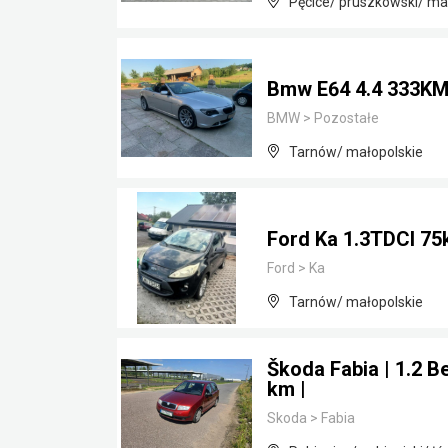
Pęcice/ pruszkowski/ m
Bmw E64 4.4 333KM
BMW
>
Pozostałe
Tarnów/ małopolskie
Ford Ka 1.3TDCI 75
Ford
>
Ka
Tarnów/ małopolskie
Škoda Fabia | 1.2 B
km |
Skoda
>
Fabia