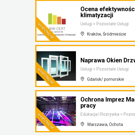
Ocena efektywności
klimatyzacji
Usługi
>
Pozostałe Usługi
Kraków, Śródmieście
Naprawa Okien Drz
Usługi
>
Pozostałe Usługi
Gdańsk/ pomorskie
Ochrona Imprez Ma
pracy
Edukacja I Rozrywka
>
Pozos
Warszawa, Ochota