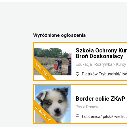
Wyróżnione ogłoszenia
Szkoła Ochrony Ku
Broń Doskonalący
Edukacja I Rozrywka
>
Kursy 
Piotrków Trybunalski/ łó
Border coliie ZKwP
Psy
>
Rasowe
Łobżenica/ pilski/ wielko