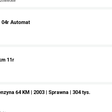
azowieckie
 04r Automat
km 11r
enzyna 64 KM | 2003 | Sprawna | 304 tys.