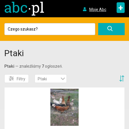
+
Moje Abc
Ptaki
Ptaki
— znaleźliśmy
7
ogłoszeń.
S
Filtry
Ptaki