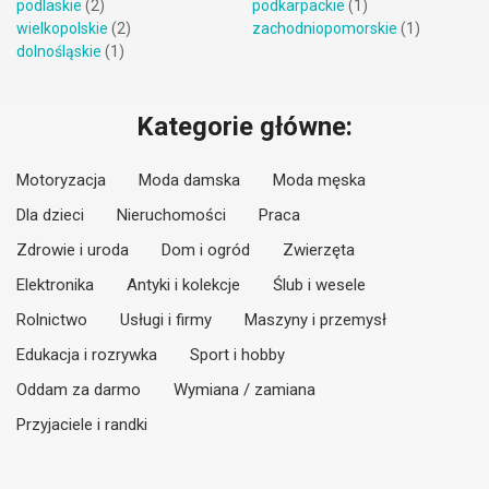
podlaskie
(2)
podkarpackie
(1)
wielkopolskie
(2)
zachodniopomorskie
(1)
dolnośląskie
(1)
Kategorie główne:
Motoryzacja
Moda damska
Moda męska
Dla dzieci
Nieruchomości
Praca
Zdrowie i uroda
Dom i ogród
Zwierzęta
Elektronika
Antyki i kolekcje
Ślub i wesele
Rolnictwo
Usługi i firmy
Maszyny i przemysł
Edukacja i rozrywka
Sport i hobby
Oddam za darmo
Wymiana / zamiana
Przyjaciele i randki