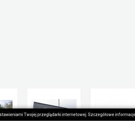
 ustawieniami Twojej przeglądarki internetowej. Szczegółowe informac