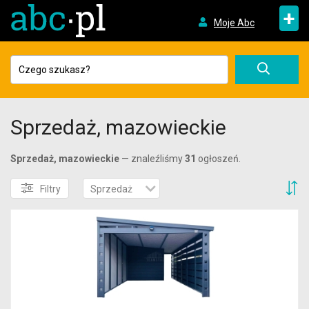
+
Moje Abc
Sprzedaż, mazowieckie
Sprzedaż, mazowieckie
— znaleźliśmy
31
ogłoszeń.
S
Filtry
Sprzedaż