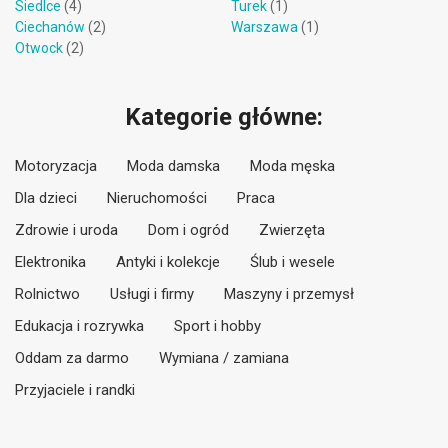
Siedlce
(4)
Turek
(1)
Ciechanów
(2)
Warszawa
(1)
Otwock
(2)
Kategorie główne:
Motoryzacja
Moda damska
Moda męska
Dla dzieci
Nieruchomości
Praca
Zdrowie i uroda
Dom i ogród
Zwierzęta
Elektronika
Antyki i kolekcje
Ślub i wesele
Rolnictwo
Usługi i firmy
Maszyny i przemysł
Edukacja i rozrywka
Sport i hobby
Oddam za darmo
Wymiana / zamiana
Przyjaciele i randki