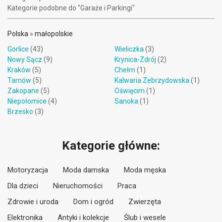
Kategorie podobne do "Garaże i Parkingi"
Polska
»
małopolskie
Gorlice
(43)
Wieliczka
(3)
Nowy Sącz
(9)
Krynica-Zdrój
(2)
Kraków
(5)
Chełm
(1)
Tarnów
(5)
Kalwaria Zebrzydowska
(1)
Zakopane
(5)
Oświęcim
(1)
Niepołomice
(4)
Sanoka
(1)
Brzesko
(3)
Kategorie główne:
Motoryzacja
Moda damska
Moda męska
Dla dzieci
Nieruchomości
Praca
Zdrowie i uroda
Dom i ogród
Zwierzęta
Elektronika
Antyki i kolekcje
Ślub i wesele