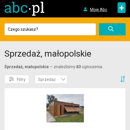
+
Moje Abc
Sprzedaż, małopolskie
Sprzedaż, małopolskie
— znaleźliśmy
83
ogłoszenia.
S
Filtry
Sprzedaż