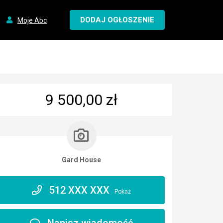
DODAJ OGŁOSZENIE
Moje Abc
9 500,00 zł
Gard House
512 XXX XXX
Pokaż