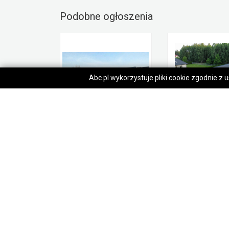
Podobne ogłoszenia
Abc.pl wykorzystuje pliki cookie zgodnie z
Garaż 12x6 brama 2,00m
38 600,00 zł
57 300,00 zł
Gorlice
Gorlice