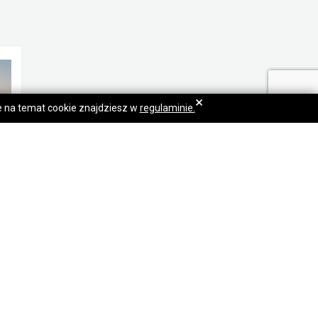
×
je na temat cookie znajdziesz w
regulaminie.
60x Garaży blaszanych 3x5,5m