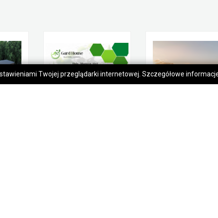
 ustawieniami Twojej przeglądarki internetowej. Szczegółowe informac
Hala 6x20 BRAMA 2,90
Solidna hala/magazyn 12x8
1 000,00 zł
240 000,00 zł
Gorlice
Gorlice