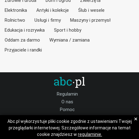
Zdrowie i uroda
Dom i ogród
Zwierzęta
Elektronika
Antyki i kolekcje
Ślub i wesele
Rolnictwo
Usługi i firmy
Maszyny i przemysł
Edukacja i rozrywka
Sport i hobby
Oddam za darmo
Wymiana / zamiana
Przyjaciele i randki
Regulamin
O nas
Pomoc
Kontakt
×
Abc.pl wykorzystuje pliki cookie zgodnie z ustawieniami Twojej
Praca wielkopolskie
przeglądarki internetowej. Szczegółowe informacje na temat
cookie znajdziesz w
regulaminie.
Dołącz do nas: