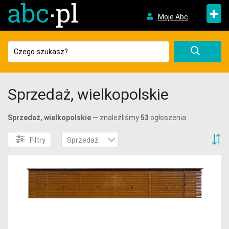
+
Moje Abc
Sprzedaż, wielkopolskie
Sprzedaż, wielkopolskie
— znaleźliśmy
53
ogłoszenia.
S
Filtry
Sprzedaż