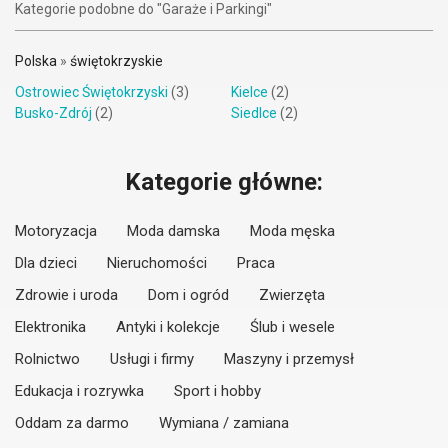
Kategorie podobne do "Garaże i Parkingi"
Polska
»
świętokrzyskie
Ostrowiec Świętokrzyski
(3)
Kielce
(2)
Busko-Zdrój
(2)
Siedlce
(2)
Kategorie główne:
Motoryzacja
Moda damska
Moda męska
Dla dzieci
Nieruchomości
Praca
Zdrowie i uroda
Dom i ogród
Zwierzęta
Elektronika
Antyki i kolekcje
Ślub i wesele
Rolnictwo
Usługi i firmy
Maszyny i przemysł
Edukacja i rozrywka
Sport i hobby
Oddam za darmo
Wymiana / zamiana