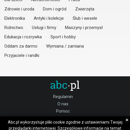
Zdrowie i uroda
Dom i ogród
Zwierzęta
Elektronika
Antyki i kolekcje
Ślub i wesele
Rolnictwo
Usługi i firmy
Maszyny i przemysł
Edukacja i rozrywka
Sport i hobby
Oddam za darmo
Wymiana / zamiana
Przyjaciele i randki
Regulamin
O nas
Pomoc
Kontakt
×
Abc.pl wykorzystuje pliki cookie zgodnie z ustawieniami Twojej
Praca
przeglądarki internetowej. Szczegółowe informacje na temat