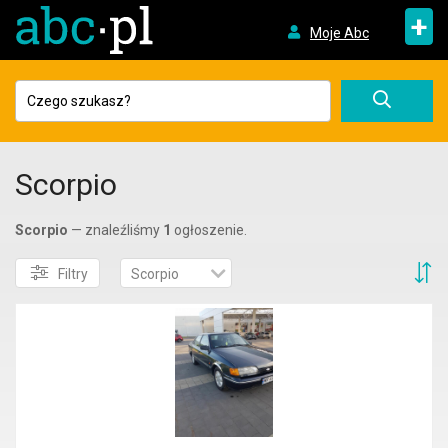
+
Moje Abc
Scorpio
Scorpio
— znaleźliśmy
1
ogłoszenie.
S
Filtry
Scorpio