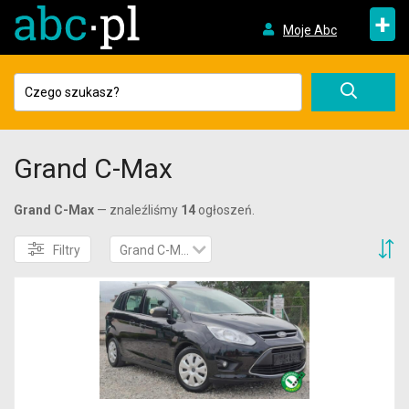
+
Moje Abc
Grand C-Max
Grand C-Max
— znaleźliśmy
14
ogłoszeń.
S
Filtry
Grand C-Max