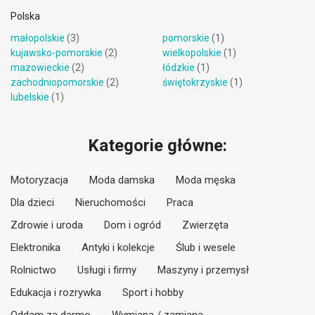
Polska
małopolskie
(3)
pomorskie
(1)
kujawsko-pomorskie
(2)
wielkopolskie
(1)
mazowieckie
(2)
łódzkie
(1)
zachodniopomorskie
(2)
świętokrzyskie
(1)
lubelskie
(1)
Kategorie główne:
Motoryzacja
Moda damska
Moda męska
Dla dzieci
Nieruchomości
Praca
Zdrowie i uroda
Dom i ogród
Zwierzęta
Elektronika
Antyki i kolekcje
Ślub i wesele
Rolnictwo
Usługi i firmy
Maszyny i przemysł
Edukacja i rozrywka
Sport i hobby