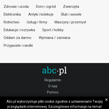
Zdrowie i uroda
Dom i ogród
Zwierzęta
Elektronika
Antyki i kolekcje
Ślub i wesele
Rolnictwo
Usługi i firmy
Maszyny i przemysł
Edukacja i rozrywka
Sport i hobby
Oddam za darmo
Wymiana / zamiana
Przyjaciele i randki
Regulamin
O nas
Pomoc
Kontakt
×
Abc.pl wykorzystuje pliki cookie zgodnie z ustawieniami Twojej
Praca
przeglądarki internetowej. Szczegółowe informacje na temat