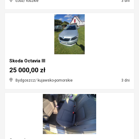
Łódź/ łódzkie
3 dni
Skoda Octavia III
25 000,00 zł
Bydgoszcz/ kujawsko-pomorskie
3 dni