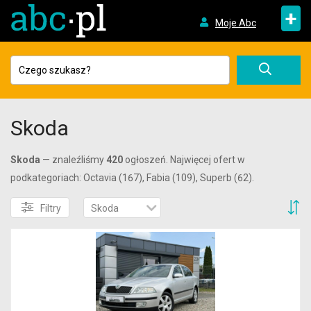
+
Moje Abc
Skoda
Skoda
— znaleźliśmy
420
ogłoszeń. Najwięcej ofert w
podkategoriach: Octavia (167), Fabia (109), Superb (62).
S
Filtry
Skoda