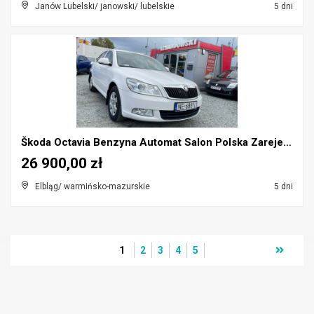
Janów Lubelski/ janowski/ lubelskie
5 dni
Škoda Octavia Benzyna Automat Salon Polska Zarejes...
26 900,00 zł
Elbląg/ warmińsko-mazurskie
5 dni
1
2
3
4
5