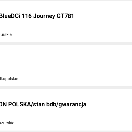
5 BlueDCi 116 Journey GT781
urskie
elkopolskie
ON POLSKA/stan bdb/gwarancja
azurskie