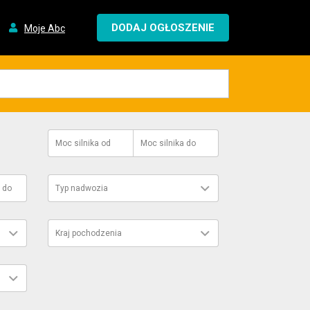
DODAJ OGŁOSZENIE
Moje Abc
Moc silnika
od
Moc silnika
do
do
Typ nadwozia
Kraj pochodzenia