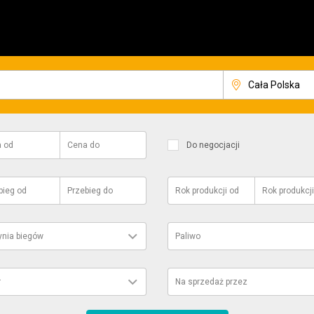
a
od
Cena
do
Do negocjacji
bieg
od
Przebieg
do
Rok produkcji
od
Rok produkcji
ynia biegów
Paliwo
r
Na sprzedaż przez