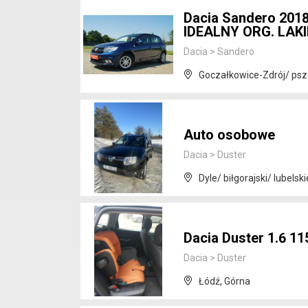
Dacia Sandero 20
IDEALNY ORG. LAK
Dacia
>
Sandero
Goczałkowice-Zdrój/ pszc
Auto osobowe
Dacia
>
Duster
Dyle/ biłgorajski/ lubelski
Dacia Duster 1.6 1
Dacia
>
Duster
Łódź, Górna