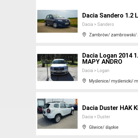
Dacia Sandero 1.2 L
Dacia
>
Sandero
Zambrów/ zambrowski/ 
Dacia Logan 2014 
MAPY ANDRO
Dacia
>
Logan
Myślenice/ myślenicki/ m
Dacia Duster HAK 
Dacia
>
Duster
Gliwice/ śląskie