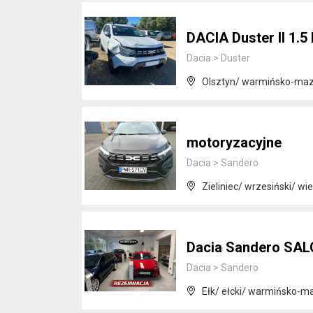
DACIA Duster II 1.
Dacia
>
Duster
Olsztyn/ warmińsko-maz
motoryzacyjne
Dacia
>
Sandero
Zieliniec/ wrzesiński/ wi
Dacia Sandero SAL
Dacia
>
Sandero
Ełk/ ełcki/ warmińsko-m