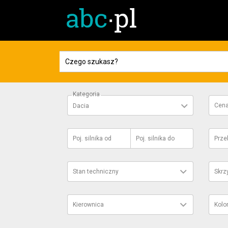
Kategoria
Cen
Dacia
Poj. silnika
od
Poj. silnika
do
Prze
Stan techniczny
Skrz
Kierownica
Kolo