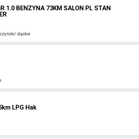
18R 1.0 BENZYNA 73KM SALON PL STAN
IER
zyński/ śląskie
e
15km LPG Hak