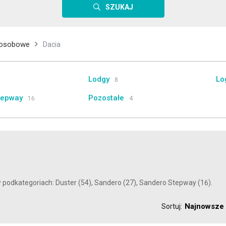
SZUKAJ
osobowe
Dacia
Lodgy
Lo
8
tepway
Pozostałe
16
4
w podkategoriach: Duster (54), Sandero (27), Sandero Stepway (16).
Najnowsze
Sortuj: