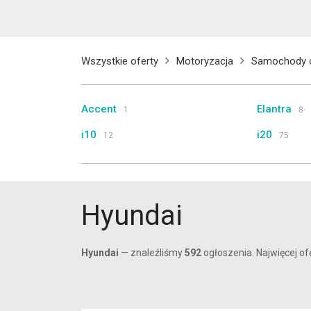
Wszystkie oferty
Motoryzacja
Samochody 
Accent
Elantra
1
8
i10
i20
12
75
ix20
ix35
12
57
Sonata
Tucson
2
15
Hyundai
Hyundai
— znaleźliśmy
592
ogłoszenia. Najwięcej ofe