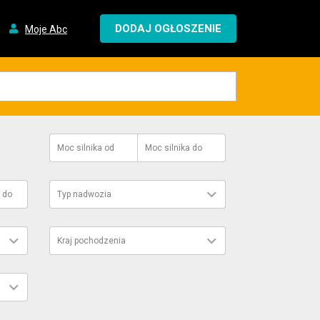
DODAJ OGŁOSZENIE
Moje Abc
Moc silnika
od
Moc silnika
do
do
Typ nadwozia
Kraj pochodzenia