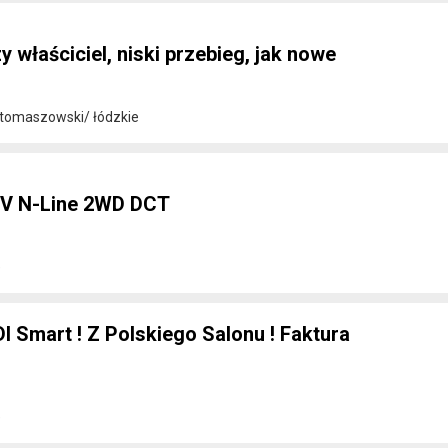
y właściciel, niski przebieg, jak nowe
tomaszowski/ łódzkie
8V N-Line 2WD DCT
e
DI Smart ! Z Polskiego Salonu ! Faktura
e