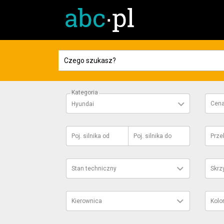
Kategoria
Cen
Hyundai
Poj. silnika
od
Poj. silnika
do
Prze
Stan techniczny
Skrz
Kierownica
Kolo