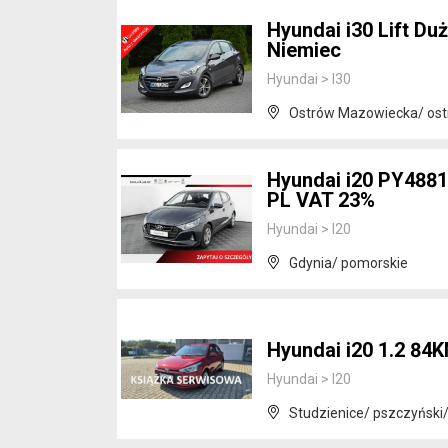
Hyundai i30 Lift Du
Niemiec
Hyundai
>
I30
Ostrów Mazowiecka/ ost
Hyundai i20 PY4881
PL VAT 23%
Hyundai
>
I20
Gdynia/ pomorskie
Hyundai i20 1.2 84
Hyundai
>
I20
Studzienice/ pszczyński/