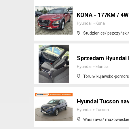
KONA - 177KM / 4W
Hyundai
>
Kona
Studzienice/ pszczyński/
Sprzedam Hyundai E
Hyundai
>
Elantra
Toruń/ kujawsko-pomors
Hyundai Tucson nav
Hyundai
>
Tucson
Warszawa/ mazowiecki