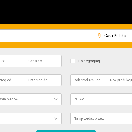
a
od
Cena
do
Do negocjacji
bieg
od
Przebieg
do
Rok produkcji
od
Rok produkcji
ynia biegów
Paliwo
r
Na sprzedaż przez