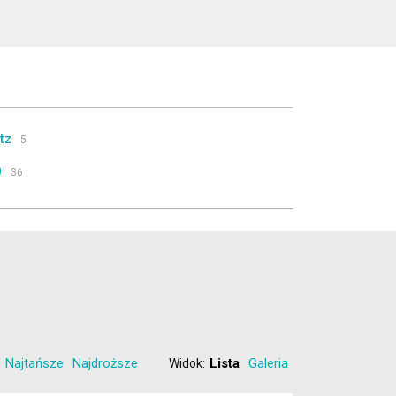
tz
5
0
36
nta Fe
27
zostałe
10
Najtańsze
Najdroższe
Lista
Galeria
Widok: