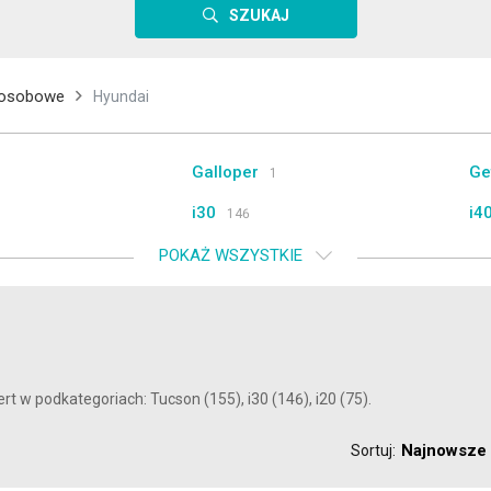
SZUKAJ
osobowe
Hyundai
Galloper
Ge
1
i30
i4
146
Kona
Sa
POKAŻ WSZYSTKIE
40
Veloster
Po
5
5
rt w podkategoriach: Tucson (155), i30 (146), i20 (75).
Najnowsze
Sortuj: