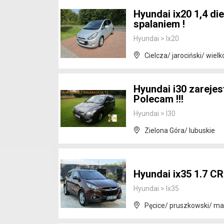
Hyundai ix20 1,4 d
spalaniem !
Hyundai
>
Ix20
Cielcza/ jarociński/ wielk
Hyundai i30 zareje
Polecam !!!
Hyundai
>
I30
Zielona Góra/ lubuskie
Hyundai ix35 1.7 CR
Hyundai
>
Ix35
Pęcice/ pruszkowski/ m