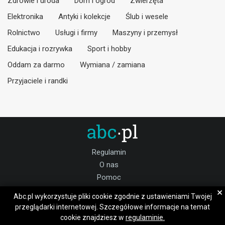
Zdrowie i uroda
Dom i ogród
Zwierzęta
Elektronika
Antyki i kolekcje
Ślub i wesele
Rolnictwo
Usługi i firmy
Maszyny i przemysł
Edukacja i rozrywka
Sport i hobby
Oddam za darmo
Wymiana / zamiana
Przyjaciele i randki
Regulamin
O nas
Pomoc
Kontakt
×
Abc.pl wykorzystuje pliki cookie zgodnie z ustawieniami Twojej
Praca
przeglądarki internetowej. Szczegółowe informacje na temat
cookie znajdziesz w
regulaminie.
Dołącz do nas: