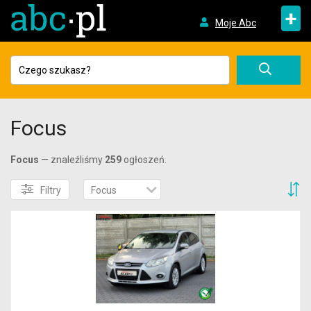
+
Moje Abc
Focus
Focus
— znaleźliśmy
259
ogłoszeń.
S
Filtry
Focus