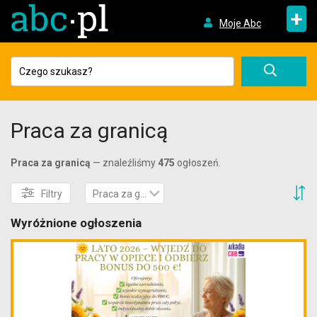
+
Moje Abc
Praca za granicą
Praca za granicą
— znaleźliśmy
475
ogłoszeń.
S
Filtry
Praca za granicą
Wyróżnione ogłoszenia