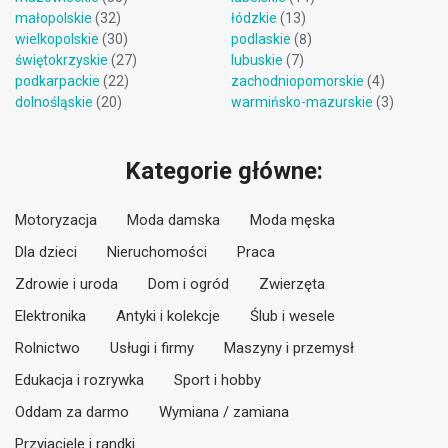
małopolskie
(32)
łódzkie
(13)
wielkopolskie
(30)
podlaskie
(8)
świętokrzyskie
(27)
lubuskie
(7)
podkarpackie
(22)
zachodniopomorskie
(4)
dolnośląskie
(20)
warmińsko-mazurskie
(3)
Kategorie główne:
Motoryzacja
Moda damska
Moda męska
Dla dzieci
Nieruchomości
Praca
Zdrowie i uroda
Dom i ogród
Zwierzęta
Elektronika
Antyki i kolekcje
Ślub i wesele
Rolnictwo
Usługi i firmy
Maszyny i przemysł
Edukacja i rozrywka
Sport i hobby
Oddam za darmo
Wymiana / zamiana
Przyjaciele i randki