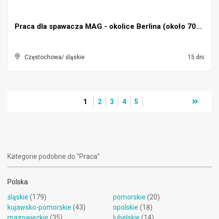
Praca dla spawacza MAG - okolice Berlina (około 70...
Częstochowa/ śląskie
15 dni
1
2
3
4
5
Kategorie podobne do "Praca"
Polska
śląskie
(179)
pomorskie
(20)
kujawsko-pomorskie
(43)
opolskie
(18)
mazowieckie
(35)
lubelskie
(14)