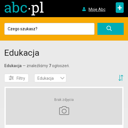
+
Moje Abc
Edukacja
Edukacja
— znaleźliśmy
7
ogłoszeń.
S
Filtry
Edukacja
Brak zdjęcia