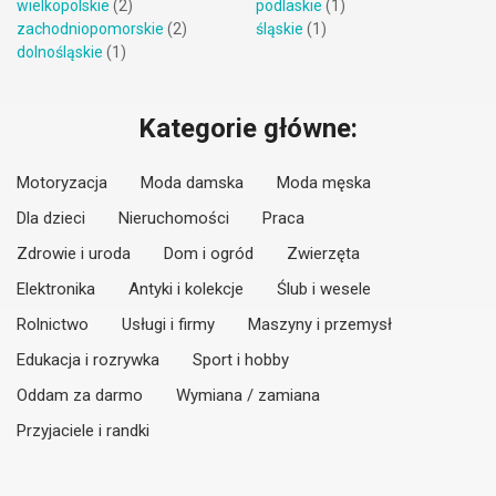
wielkopolskie
(2)
podlaskie
(1)
zachodniopomorskie
(2)
śląskie
(1)
dolnośląskie
(1)
Kategorie główne:
Motoryzacja
Moda damska
Moda męska
Dla dzieci
Nieruchomości
Praca
Zdrowie i uroda
Dom i ogród
Zwierzęta
Elektronika
Antyki i kolekcje
Ślub i wesele
Rolnictwo
Usługi i firmy
Maszyny i przemysł
Edukacja i rozrywka
Sport i hobby
Oddam za darmo
Wymiana / zamiana
Przyjaciele i randki