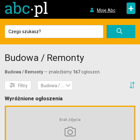
+
Moje Abc
Budowa / Remonty
Budowa / Remonty
— znaleźliśmy
167
ogłoszeń.
S
Filtry
Budowa / Remonty
Wyróżnione ogłoszenia
Brak zdjęcia