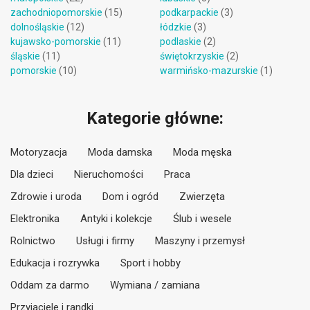
zachodniopomorskie
(15)
podkarpackie
(3)
dolnośląskie
(12)
łódzkie
(3)
kujawsko-pomorskie
(11)
podlaskie
(2)
śląskie
(11)
świętokrzyskie
(2)
pomorskie
(10)
warmińsko-mazurskie
(1)
Kategorie główne:
Motoryzacja
Moda damska
Moda męska
Dla dzieci
Nieruchomości
Praca
Zdrowie i uroda
Dom i ogród
Zwierzęta
Elektronika
Antyki i kolekcje
Ślub i wesele
Rolnictwo
Usługi i firmy
Maszyny i przemysł
Edukacja i rozrywka
Sport i hobby
Oddam za darmo
Wymiana / zamiana
Przyjaciele i randki