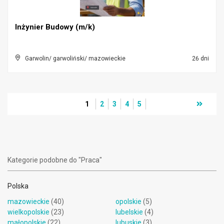
Inżynier Budowy (m/k)
Garwolin/ garwoliński/ mazowieckie
26 dni
1
2
3
4
5
Kategorie podobne do "Praca"
Polska
mazowieckie
(40)
opolskie
(5)
wielkopolskie
(23)
lubelskie
(4)
małopolskie
(22)
lubuskie
(3)