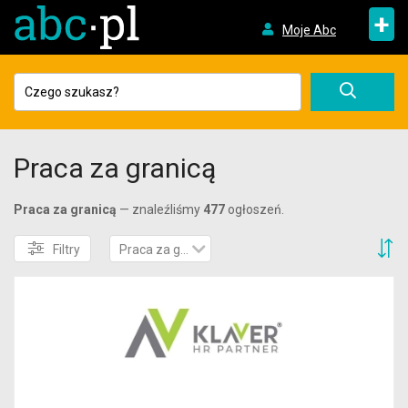
+
Moje Abc
Praca za granicą
Praca za granicą
— znaleźliśmy
477
ogłoszeń.
S
Filtry
Praca za granicą