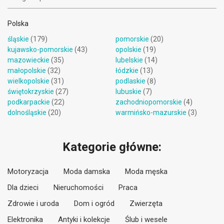
Polska
śląskie
(179)
pomorskie
(20)
kujawsko-pomorskie
(43)
opolskie
(19)
mazowieckie
(35)
lubelskie
(14)
małopolskie
(32)
łódzkie
(13)
wielkopolskie
(31)
podlaskie
(8)
świętokrzyskie
(27)
lubuskie
(7)
podkarpackie
(22)
zachodniopomorskie
(4)
dolnośląskie
(20)
warmińsko-mazurskie
(3)
Kategorie główne:
Motoryzacja
Moda damska
Moda męska
Dla dzieci
Nieruchomości
Praca
Zdrowie i uroda
Dom i ogród
Zwierzęta
Elektronika
Antyki i kolekcje
Ślub i wesele