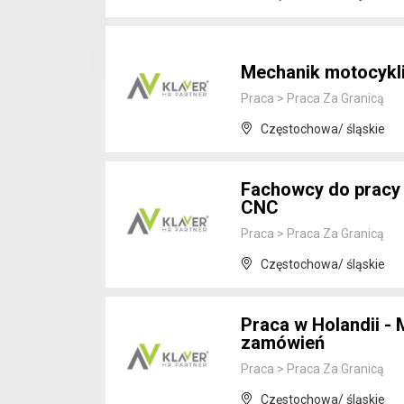
Mechanik motocykli
Praca
>
Praca Za Granicą
Częstochowa/ śląskie
Fachowcy do pracy
CNC
Praca
>
Praca Za Granicą
Częstochowa/ śląskie
Praca w Holandii - 
zamówień
Praca
>
Praca Za Granicą
Częstochowa/ śląskie