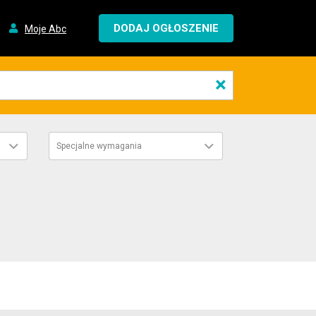
DODAJ OGŁOSZENIE
Moje Abc
×
Specjalne wymagania