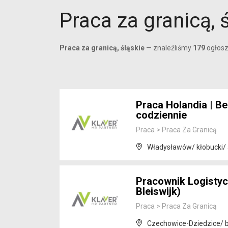
Praca za granicą, 
Praca za granicą, śląskie
— znaleźliśmy
179
ogłosz
Praca Holandia | B
codziennie
Praca
>
Praca Za Granicą
Władysławów/ kłobucki/ 
Pracownik Logistyc
Bleiswijk)
Praca
>
Praca Za Granicą
Czechowice-Dziedzice/ bi