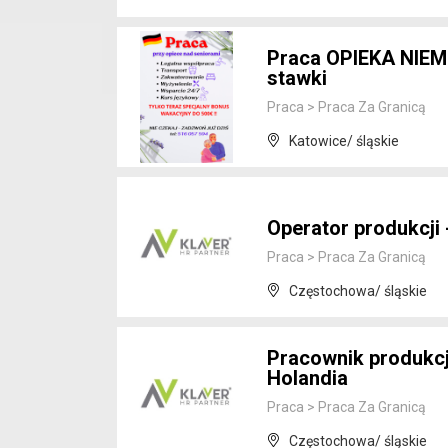
Praca OPIEKA NIEM
stawki
Praca
>
Praca Za Granicą
Katowice/ śląskie
Operator produkcji 
Praca
>
Praca Za Granicą
Częstochowa/ śląskie
Pracownik produkcj
Holandia
Praca
>
Praca Za Granicą
Częstochowa/ śląskie