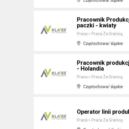
Częstochowa/ śląskie
Pracownik Produkcj
paczki - kwiaty
Praca
>
Praca Za Granicą
Częstochowa/ śląskie
Pracownik produkcj
- Holandia
Praca
>
Praca Za Granicą
Częstochowa/ śląskie
Operator linii prod
Praca
>
Praca Za Granicą