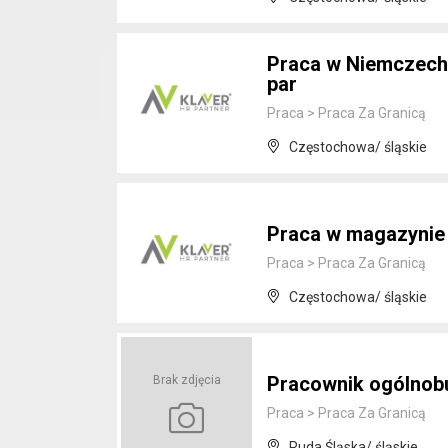
Praca w Niemczech 
par
Praca
>
Praca Za Granicą
Częstochowa/ śląskie
Praca w magazynie 
Praca
>
Praca Za Granicą
Częstochowa/ śląskie
Pracownik ogólnobu
Brak zdjęcia
Praca
>
Praca Za Granicą
Ruda Śląska/ śląskie