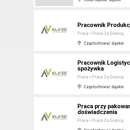
Pracownik Produkcj
Praca
>
Praca Za Granicą
Częstochowa/ śląskie
Pracownik Logistycz
spożywka
Praca
>
Praca Za Granicą
Częstochowa/ śląskie
Praca przy pakowani
doświadczenia
Praca
>
Praca Za Granicą