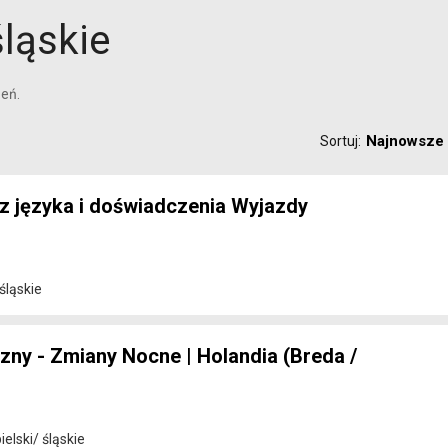
śląskie
eń.
Najnowsze
Sortuj:
ez języka i doświadczenia Wyjazdy
śląskie
zny - Zmiany Nocne | Holandia (Breda /
elski/ śląskie