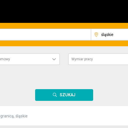
 umowy
Wymiar pracy
SZUKAJ
granicą, śląskie