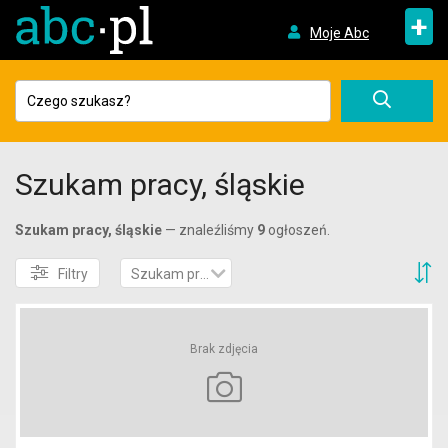
+
Moje Abc
Szukam pracy, śląskie
Szukam pracy, śląskie
— znaleźliśmy
9
ogłoszeń.
S
Filtry
Szukam pracy
Brak zdjęcia