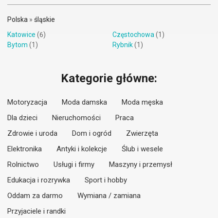
Polska
»
śląskie
Katowice
(6)
Częstochowa
(1)
Bytom
(1)
Rybnik
(1)
Kategorie główne:
Motoryzacja
Moda damska
Moda męska
Dla dzieci
Nieruchomości
Praca
Zdrowie i uroda
Dom i ogród
Zwierzęta
Elektronika
Antyki i kolekcje
Ślub i wesele
Rolnictwo
Usługi i firmy
Maszyny i przemysł
Edukacja i rozrywka
Sport i hobby
Oddam za darmo
Wymiana / zamiana
Przyjaciele i randki