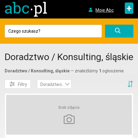
+
Moje Abc
Doradztwo / Konsulting, śląskie
Doradztwo / Konsulting, śląskie
— znaleźliśmy
1
ogłoszenie.
S
Filtry
Doradztwo / Konsulting
Brak zdjęcia