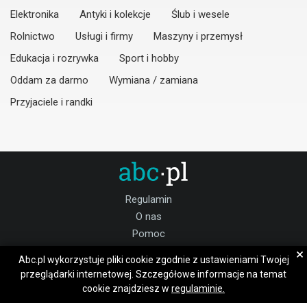
Elektronika
Antyki i kolekcje
Ślub i wesele
Rolnictwo
Usługi i firmy
Maszyny i przemysł
Edukacja i rozrywka
Sport i hobby
Oddam za darmo
Wymiana / zamiana
Przyjaciele i randki
Regulamin
O nas
Pomoc
Kontakt
×
Abc.pl wykorzystuje pliki cookie zgodnie z ustawieniami Twojej
Praca śląskie
przeglądarki internetowej. Szczegółowe informacje na temat
cookie znajdziesz w
regulaminie.
Dołącz do nas: