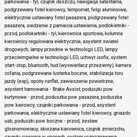
parkowania - tyl, czujnik deszczu, nawigacja satelitarna,
podgrzewany fotel kierowcy, tempomat, felgi aluminiowe,
elektrycznie ustawiany fotel pasazera, podgrzewany fotel
pasazera, siedzenie z pamiecia ustawienia, podlokietniki -
przod, podlokietniki - tyl, kierownica sportowa, kolumna
kierownicy regulowana elektrycznie, asystent swiatel
drogowych, lampy przednie w technologii LED, lampy
przeciwmgielne w technologii LED, uchwyt isofix, system
start-stop, bluetooth, hud (wyswietlacz przezierny), kamera
cofania, podgrzewane lusterka boczne, stabilizacja toru
jazdy (esp), opony runflat, zawieszenie powietrzne,
asystent hamowania - Brake Assist, poduszki pow.
kurtynowe - przod, poduszka pow. pasazera, poduszka
pow. kierowcy, czujniki parkowania - przod, asystent
parkowania, elektrycznie ustawiany fotel kierowcy, gniazdo
usb, poduszki pow. boczne - przod, zestaw
glosnomowiacy, skorzana kierownica, czujnik zmierzchu,
czujniki cisnienia w oponach, system rozpoznawania