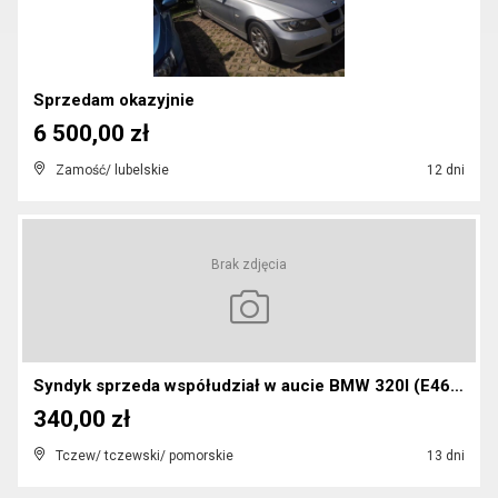
Sprzedam okazyjnie
6 500,00 zł
Zamość/ lubelskie
12 dni
Brak zdjęcia
Syndyk sprzeda współudział w aucie BMW 320I (E46) ...
340,00 zł
Tczew/ tczewski/ pomorskie
13 dni