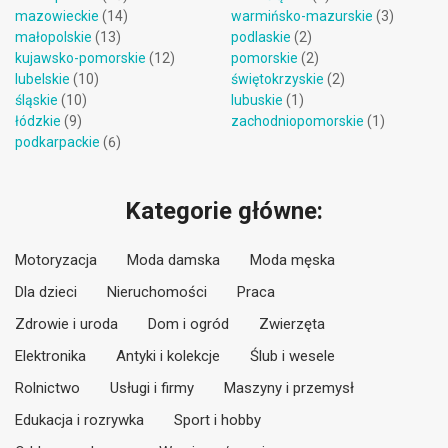
mazowieckie
(14)
warmińsko-mazurskie
(3)
małopolskie
(13)
podlaskie
(2)
kujawsko-pomorskie
(12)
pomorskie
(2)
lubelskie
(10)
świętokrzyskie
(2)
śląskie
(10)
lubuskie
(1)
łódzkie
(9)
zachodniopomorskie
(1)
podkarpackie
(6)
Kategorie główne:
Motoryzacja
Moda damska
Moda męska
Dla dzieci
Nieruchomości
Praca
Zdrowie i uroda
Dom i ogród
Zwierzęta
Elektronika
Antyki i kolekcje
Ślub i wesele
Rolnictwo
Usługi i firmy
Maszyny i przemysł
Edukacja i rozrywka
Sport i hobby