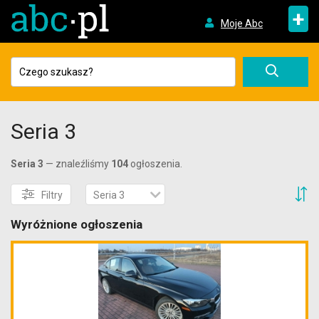
+
Moje Abc
Seria 3
Seria 3
— znaleźliśmy
104
ogłoszenia.
S
Filtry
Seria 3
Wyróżnione ogłoszenia