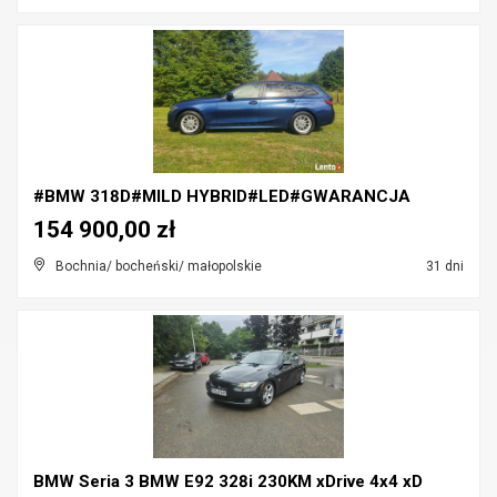
#BMW 318D#MILD HYBRID#LED#GWARANCJA
154 900,00 zł
Bochnia/ bocheński/ małopolskie
31 dni
BMW Seria 3 BMW E92 328i 230KM xDrive 4x4 xD