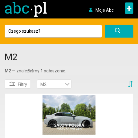
+
Moje Abc
M2
M2
— znaleźliśmy
1
ogłoszenie.
S
Filtry
M2