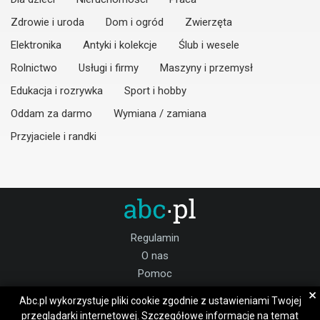
Zdrowie i uroda
Dom i ogród
Zwierzęta
Elektronika
Antyki i kolekcje
Ślub i wesele
Rolnictwo
Usługi i firmy
Maszyny i przemysł
Edukacja i rozrywka
Sport i hobby
Oddam za darmo
Wymiana / zamiana
Przyjaciele i randki
Regulamin
O nas
Pomoc
Kontakt
×
Abc.pl wykorzystuje pliki cookie zgodnie z ustawieniami Twojej
Praca
przeglądarki internetowej. Szczegółowe informacje na temat