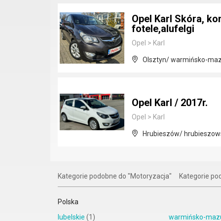
Opel Karl Skóra, ko
fotele,alufelgi
Opel
>
Karl
Olsztyn/ warmińsko-maz
Opel Karl / 2017r.
Opel
>
Karl
Hrubieszów/ hrubieszows
Kategorie podobne do "Motoryzacja"
Kategorie p
Polska
lubelskie
(1)
warmińsko-mazu