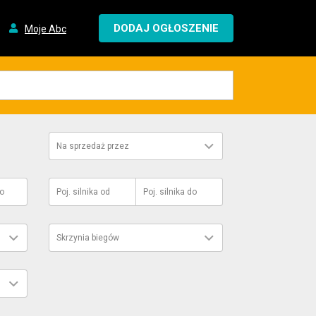
DODAJ OGŁOSZENIE
Moje Abc
Na sprzedaż przez
o
Poj. silnika
od
Poj. silnika
do
Skrzynia biegów