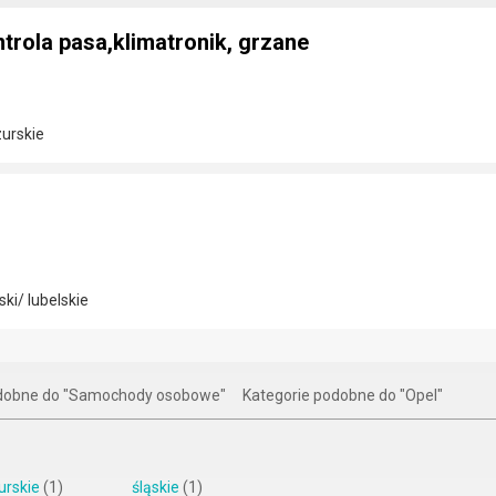
ntrola pasa,klimatronik, grzane
urskie
ki/ lubelskie
odobne do "Samochody osobowe"
Kategorie podobne do "Opel"
rskie
(1)
śląskie
(1)