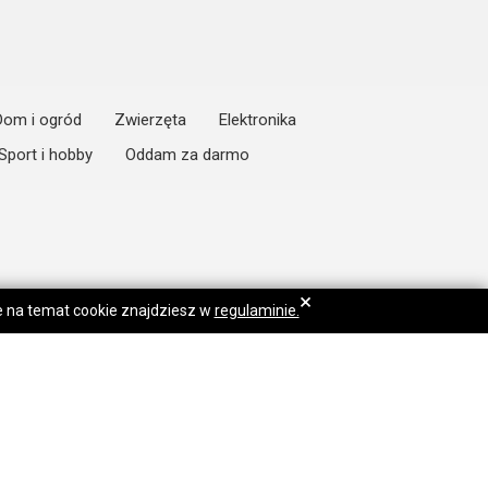
Dom i ogród
Zwierzęta
Elektronika
Sport i hobby
Oddam za darmo
×
je na temat cookie znajdziesz w
regulaminie.