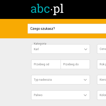
Kategoria
Cen
Karl
Przebieg
od
Przebieg
do
Rok 
Typ nadwozia
Kier
Paliwo
Kolo