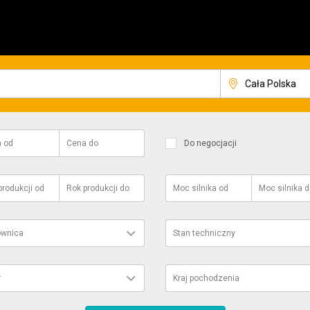
a
od
Cena
do
Do negocjacji
produkcji
od
Rok produkcji
do
Moc silnika
od
Moc silnika
d
ownica
Stan techniczny
r
Kraj pochodzenia