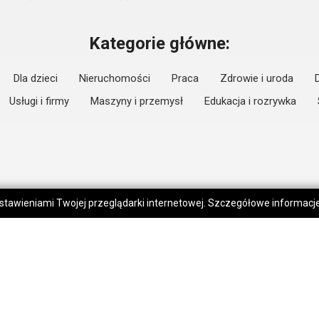
Kategorie główne:
Dla dzieci
Nieruchomości
Praca
Zdrowie i uroda
Usługi i firmy
Maszyny i przemysł
Edukacja i rozrywka
 ustawieniami Twojej przeglądarki internetowej. Szczegółowe informac