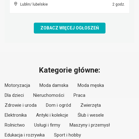
Lublin/ lubelskie
2 godz.
ZOBACZ WIĘCEJ OGŁOSZEŃ
Kategorie główne:
Motoryzacja
Moda damska
Moda męska
Dla dzieci
Nieruchomości
Praca
Zdrowie i uroda
Dom i ogród
Zwierzęta
Elektronika
Antyki i kolekcje
Ślub i wesele
Rolnictwo
Usługi i firmy
Maszyny i przemysł
Edukacja i rozrywka
Sport i hobby