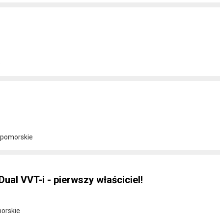
e
 pomorskie
 Dual VVT-i - pierwszy właściciel!
orskie