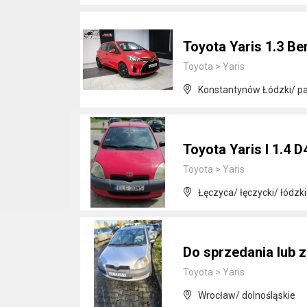
Toyota Yaris 1.3 B
Toyota
>
Yaris
Konstantynów Łódzki/ pab
Toyota Yaris I 1.4 
Toyota
>
Yaris
Łęczyca/ łęczycki/ łódzk
Do sprzedania lub z
Toyota
>
Yaris
Wrocław/ dolnośląskie