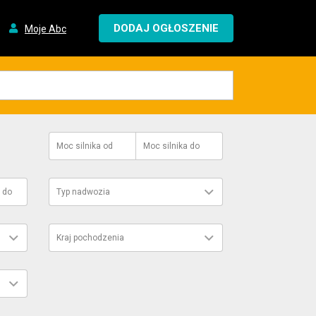
DODAJ OGŁOSZENIE
Moje Abc
Moc silnika
od
Moc silnika
do
do
Typ nadwozia
Kraj pochodzenia