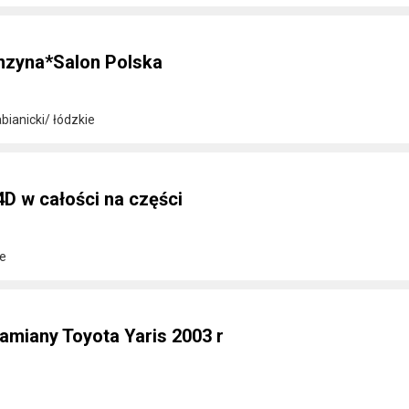
enzyna*Salon Polska
ianicki/ łódzkie
D4D w całości na części
ie
amiany Toyota Yaris 2003 r