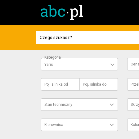
Kategoria
Cen
Yaris
Poj. silnika
od
Poj. silnika
do
Prze
Stan techniczny
Skrz
Kierownica
Kolo