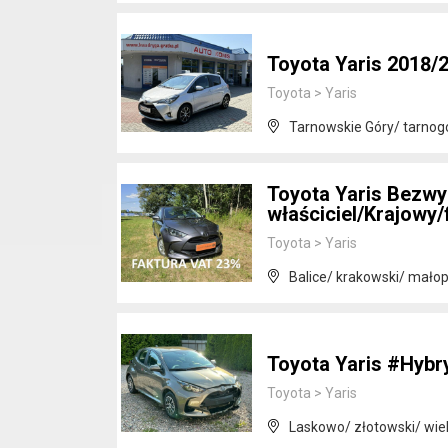
Toyota Yaris 2018/
Toyota
>
Yaris
Tarnowskie Góry/ tarnogó
Toyota Yaris Bezw
właściciel/Krajowy
Toyota
>
Yaris
Balice/ krakowski/ małop
Toyota Yaris #Hyb
Toyota
>
Yaris
Laskowo/ złotowski/ wie