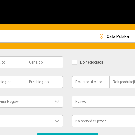
a
od
Cena
do
Do negocjacji
bieg
od
Przebieg
do
Rok produkcji
od
Rok produkcji
ynia biegów
Paliwo
r
Na sprzedaż przez