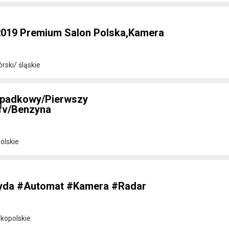
2019 Premium Salon Polska,Kamera
rski/ śląskie
ypadkowy/Pierwszy
/fv/Benzyna
olskie
ryda #Automat #Kamera #Radar
lkopolskie