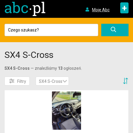
+
Moje Abc
SX4 S-Cross
SX4 S-Cross
— znaleźliśmy
13
ogłoszeń.
S
Filtry
SX4 S-Cross