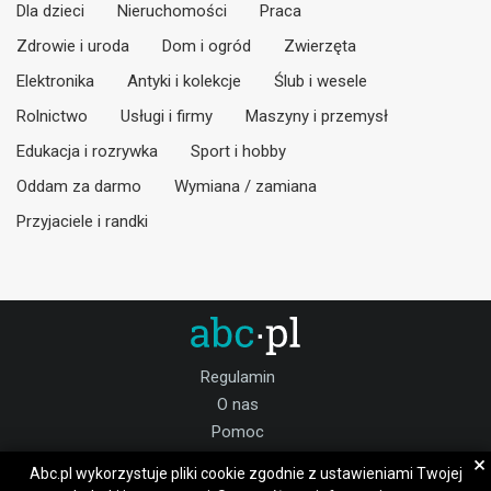
Dla dzieci
Nieruchomości
Praca
Zdrowie i uroda
Dom i ogród
Zwierzęta
Elektronika
Antyki i kolekcje
Ślub i wesele
Rolnictwo
Usługi i firmy
Maszyny i przemysł
Edukacja i rozrywka
Sport i hobby
Oddam za darmo
Wymiana / zamiana
Przyjaciele i randki
Regulamin
O nas
Pomoc
Kontakt
×
Abc.pl wykorzystuje pliki cookie zgodnie z ustawieniami Twojej