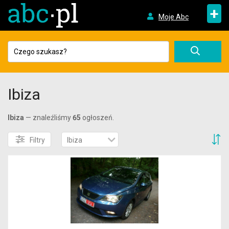
+
Moje Abc
Ibiza
Ibiza
— znaleźliśmy
65
ogłoszeń.
S
Filtry
Ibiza