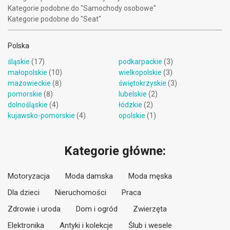
Kategorie podobne do "Samochody osobowe"
Kategorie podobne do "Seat"
Polska
śląskie
(17)
podkarpackie
(3)
małopolskie
(10)
wielkopolskie
(3)
mazowieckie
(8)
świętokrzyskie
(3)
pomorskie
(8)
lubelskie
(2)
dolnośląskie
(4)
łódzkie
(2)
kujawsko-pomorskie
(4)
opolskie
(1)
Kategorie główne:
Motoryzacja
Moda damska
Moda męska
Dla dzieci
Nieruchomości
Praca
Zdrowie i uroda
Dom i ogród
Zwierzęta
Elektronika
Antyki i kolekcje
Ślub i wesele