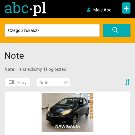
+
Moje Abc
Note
Note
— znaleźliśmy
11
ogłoszeń.
S
Filtry
Note