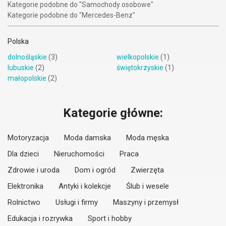
Kategorie podobne do "Samochody osobowe"
Kategorie podobne do "Mercedes-Benz"
Polska
dolnośląskie
(3)
wielkopolskie
(1)
lubuskie
(2)
świętokrzyskie
(1)
małopolskie
(2)
Kategorie główne:
Motoryzacja
Moda damska
Moda męska
Dla dzieci
Nieruchomości
Praca
Zdrowie i uroda
Dom i ogród
Zwierzęta
Elektronika
Antyki i kolekcje
Ślub i wesele
Rolnictwo
Usługi i firmy
Maszyny i przemysł
Edukacja i rozrywka
Sport i hobby