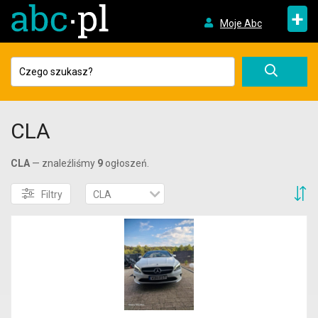
+
Moje Abc
CLA
CLA
— znaleźliśmy
9
ogłoszeń.
S
Filtry
CLA