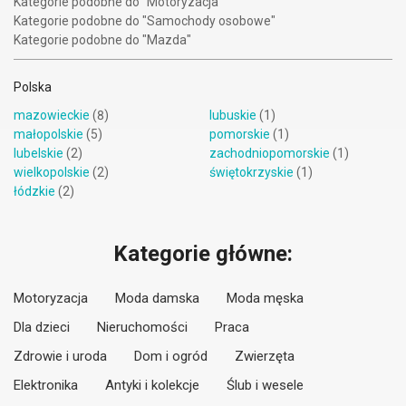
Kategorie podobne do "Motoryzacja"
Kategorie podobne do "Samochody osobowe"
Kategorie podobne do "Mazda"
Polska
mazowieckie
(8)
lubuskie
(1)
małopolskie
(5)
pomorskie
(1)
lubelskie
(2)
zachodniopomorskie
(1)
wielkopolskie
(2)
świętokrzyskie
(1)
łódzkie
(2)
Kategorie główne:
Motoryzacja
Moda damska
Moda męska
Dla dzieci
Nieruchomości
Praca
Zdrowie i uroda
Dom i ogród
Zwierzęta
Elektronika
Antyki i kolekcje
Ślub i wesele