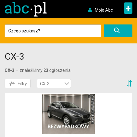
+
Moje Abc
CX-3
CX-3
— znaleźliśmy
23
ogłoszenia.
S
Filtry
CX-3