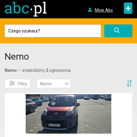
+
Moje Abc
Nemo
Nemo
— znaleźliśmy
2
ogłoszenia.
S
Filtry
Nemo