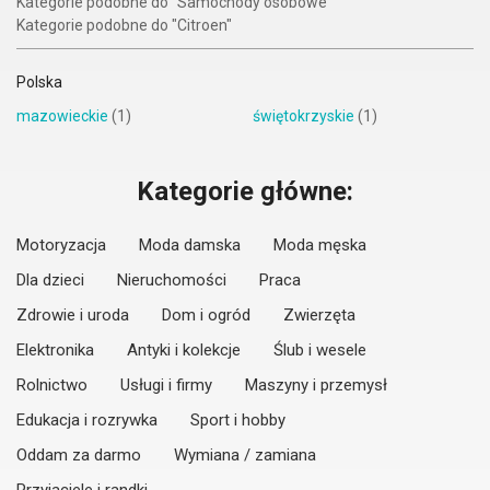
Kategorie podobne do "Samochody osobowe"
Kategorie podobne do "Citroen"
Polska
mazowieckie
(1)
świętokrzyskie
(1)
Kategorie główne:
Motoryzacja
Moda damska
Moda męska
Dla dzieci
Nieruchomości
Praca
Zdrowie i uroda
Dom i ogród
Zwierzęta
Elektronika
Antyki i kolekcje
Ślub i wesele
Rolnictwo
Usługi i firmy
Maszyny i przemysł
Edukacja i rozrywka
Sport i hobby
Oddam za darmo
Wymiana / zamiana