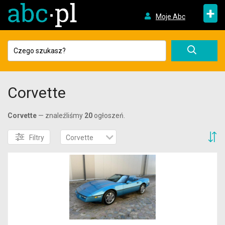
+
Moje Abc
Corvette
Corvette
— znaleźliśmy
20
ogłoszeń.
S
Filtry
Corvette