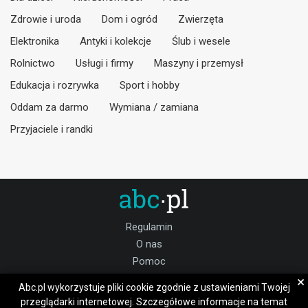
Zdrowie i uroda
Dom i ogród
Zwierzęta
Elektronika
Antyki i kolekcje
Ślub i wesele
Rolnictwo
Usługi i firmy
Maszyny i przemysł
Edukacja i rozrywka
Sport i hobby
Oddam za darmo
Wymiana / zamiana
Przyjaciele i randki
Regulamin
O nas
Pomoc
Kontakt
×
Abc.pl wykorzystuje pliki cookie zgodnie z ustawieniami Twojej
Praca
przeglądarki internetowej. Szczegółowe informacje na temat