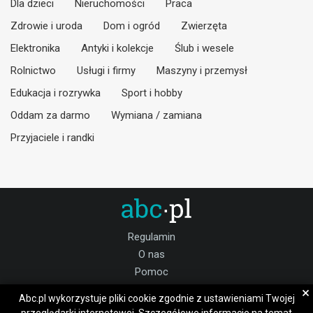
Dla dzieci
Nieruchomości
Praca
Zdrowie i uroda
Dom i ogród
Zwierzęta
Elektronika
Antyki i kolekcje
Ślub i wesele
Rolnictwo
Usługi i firmy
Maszyny i przemysł
Edukacja i rozrywka
Sport i hobby
Oddam za darmo
Wymiana / zamiana
Przyjaciele i randki
Regulamin
O nas
Pomoc
Kontakt
×
Abc.pl wykorzystuje pliki cookie zgodnie z ustawieniami Twojej
Praca kujawsko-pomorskie