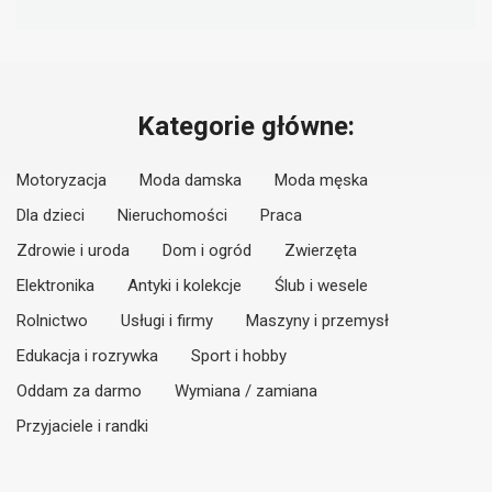
Kategorie główne:
Motoryzacja
Moda damska
Moda męska
Dla dzieci
Nieruchomości
Praca
Zdrowie i uroda
Dom i ogród
Zwierzęta
Elektronika
Antyki i kolekcje
Ślub i wesele
Rolnictwo
Usługi i firmy
Maszyny i przemysł
Edukacja i rozrywka
Sport i hobby
Oddam za darmo
Wymiana / zamiana
Przyjaciele i randki