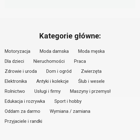
Kategorie główne:
Motoryzacja
Moda damska
Moda męska
Dla dzieci
Nieruchomości
Praca
Zdrowie i uroda
Dom i ogród
Zwierzęta
Elektronika
Antyki i kolekcje
Ślub i wesele
Rolnictwo
Usługi i firmy
Maszyny i przemysł
Edukacja i rozrywka
Sport i hobby
Oddam za darmo
Wymiana / zamiana
Przyjaciele i randki