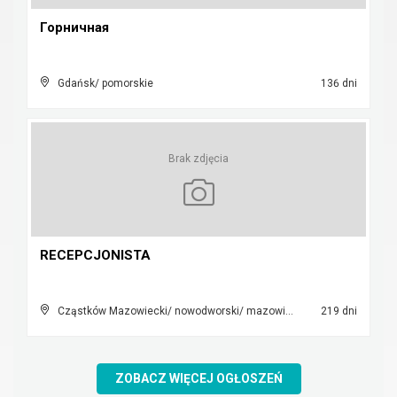
Горничная
Gdańsk/ pomorskie
136 dni
Brak zdjęcia
RECEPCJONISTA
Cząstków Mazowiecki/ nowodworski/ mazowieckie
219 dni
ZOBACZ WIĘCEJ OGŁOSZEŃ