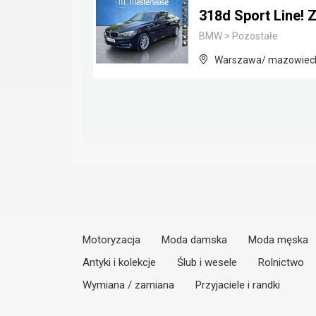
318d Sport Line! 
BMW
>
Pozostałe
Warszawa/ mazowiec
Motoryzacja
Moda damska
Moda męska
Antyki i kolekcje
Ślub i wesele
Rolnictwo
Wymiana / zamiana
Przyjaciele i randki