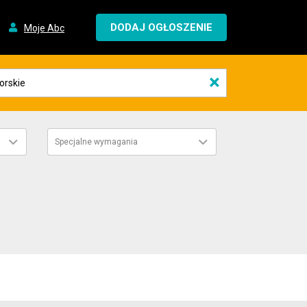
DODAJ OGŁOSZENIE
Moje Abc
×
Specjalne wymagania