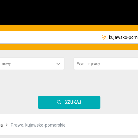
 umowy
Wymiar pracy
SZUKAJ
ca
Prawo, kujawsko-pomorskie