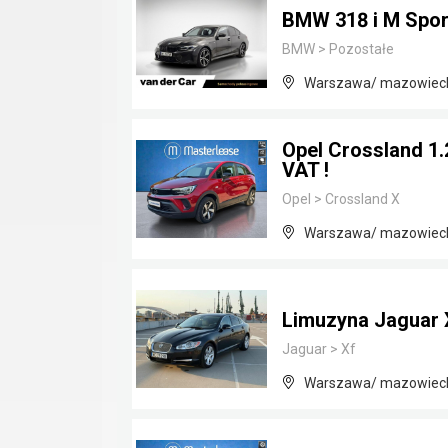
BMW 318 i M Sport
BMW
>
Pozostałe
Warszawa/ mazowiec
Opel Crossland 1.2
VAT !
Opel
>
Crossland X
Warszawa/ mazowiec
Limuzyna Jaguar 
Jaguar
>
Xf
Warszawa/ mazowiec