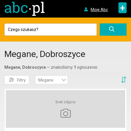
+
Moje Abc
Megane, Dobroszyce
Megane, Dobroszyce
— znaleźliśmy
1
ogłoszenie.
S
Filtry
Megane
Brak zdjęcia