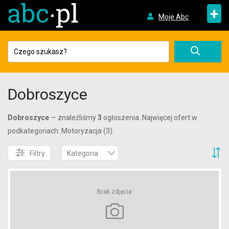
+
Moje Abc
Dobroszyce
Dobroszyce
— znaleźliśmy
3
ogłoszenia. Najwięcej ofert w
podkategoriach: Motoryzacja (3).
S
Filtry
Kategoria
Brak zdjęcia