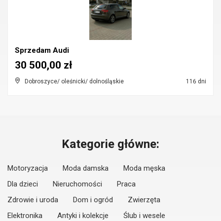
Sprzedam Audi
30 500,00 zł
Dobroszyce/ oleśnicki/ dolnośląskie
116 dni
Kategorie główne:
Motoryzacja
Moda damska
Moda męska
Dla dzieci
Nieruchomości
Praca
Zdrowie i uroda
Dom i ogród
Zwierzęta
Elektronika
Antyki i kolekcje
Ślub i wesele