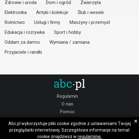
Zdrowie i uroda
Dom i ogród
Zwierzęta
Elektronika
Antyki i kolekcje
Ślub i wesele
Rolnictwo
Usługi i firmy
Maszyny i przemysł
Edukacja i rozrywka
Sport i hobby
Oddam za darmo
Wymiana / zamiana
Przyjaciele i randki
Regulamin
O nas
Pomoc
Kontakt
×
Abc.pl wykorzystuje pliki cookie zgodnie z ustawieniami Twojej
Praca Dobroszyce
przeglądarki internetowej. Szczegółowe informacje na temat
cookie znajdziesz w
regulaminie.
Dołącz do nas: