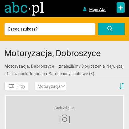
+
Moje Abc
Motoryzacja, Dobroszyce
Motoryzacja, Dobroszyce
— znaleźliśmy
3
ogłoszenia. Najwięcej
ofert w podkategoriach: Samochody osobowe (3).
S
Filtry
Motoryzacja
Brak zdjęcia