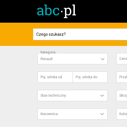
Kategoria
Cen
Renault
Poj. silnika
od
Poj. silnika
do
Prze
Stan techniczny
Skrz
Kierownica
Kolo