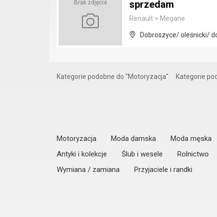
sprzedam
Brak zdjęcia
Renault
>
Megane
Dobroszyce/ oleśnicki/ d
Kategorie podobne do "Motoryzacja"
Kategorie p
Motoryzacja
Moda damska
Moda męska
Antyki i kolekcje
Ślub i wesele
Rolnictwo
Wymiana / zamiana
Przyjaciele i randki