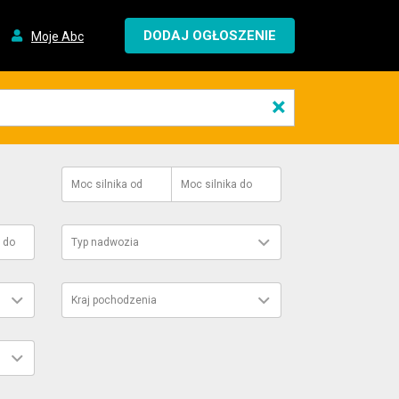
DODAJ OGŁOSZENIE
Moje Abc
×
Moc silnika
od
Moc silnika
do
do
Typ nadwozia
Kraj pochodzenia