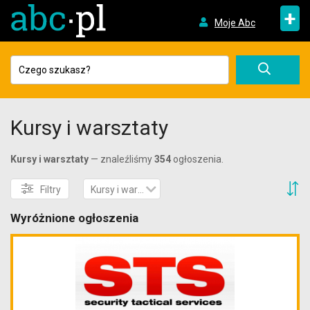
+
Moje Abc
Kursy i warsztaty
Kursy i warsztaty
— znaleźliśmy
354
ogłoszenia.
S
Filtry
Kursy i warsztaty
Wyróżnione ogłoszenia