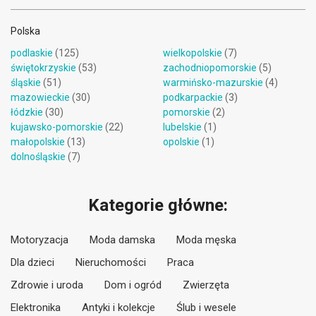
Polska
podlaskie
(125)
wielkopolskie
(7)
świętokrzyskie
(53)
zachodniopomorskie
(5)
śląskie
(51)
warmińsko-mazurskie
(4)
mazowieckie
(30)
podkarpackie
(3)
łódzkie
(30)
pomorskie
(2)
kujawsko-pomorskie
(22)
lubelskie
(1)
małopolskie
(13)
opolskie
(1)
dolnośląskie
(7)
Kategorie główne:
Motoryzacja
Moda damska
Moda męska
Dla dzieci
Nieruchomości
Praca
Zdrowie i uroda
Dom i ogród
Zwierzęta
Elektronika
Antyki i kolekcje
Ślub i wesele