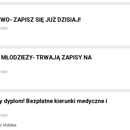
WO- ZAPISZ SIĘ JUŻ DZISIAJ!
tałe
 MŁODZIEŻY- TRWAJĄ ZAPISY NA
tałe
dyplom! Bezpłatne kierunki medyczne i
tałe
/ łódzkie