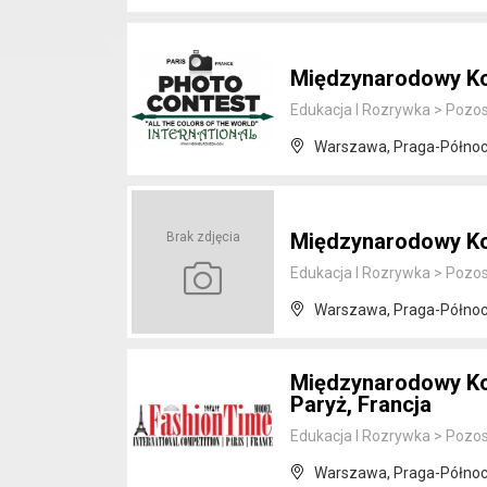
Międzynarodowy Ko
Edukacja I Rozrywka
>
Pozos
Warszawa, Praga-Półno
Międzynarodowy Ko
Brak zdjęcia
Edukacja I Rozrywka
>
Pozos
Warszawa, Praga-Półno
Międzynarodowy Kon
Paryż, Francja
Edukacja I Rozrywka
>
Pozos
Warszawa, Praga-Półno