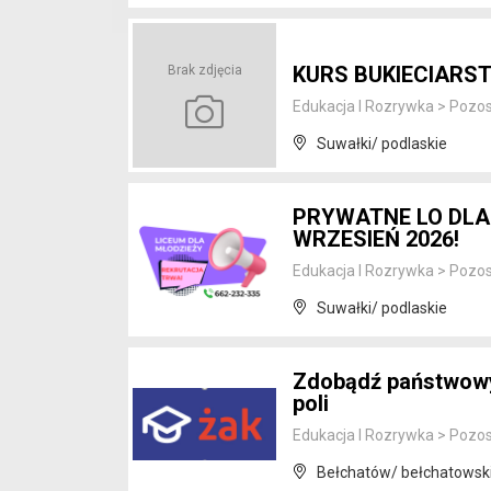
KURS BUKIECIARST
Brak zdjęcia
Edukacja I Rozrywka
>
Pozos
Suwałki/ podlaskie
PRYWATNE LO DLA
WRZESIEŃ 2026!
Edukacja I Rozrywka
>
Pozos
Suwałki/ podlaskie
Zdobądź państwowy 
poli
Edukacja I Rozrywka
>
Pozos
Bełchatów/ bełchatowski