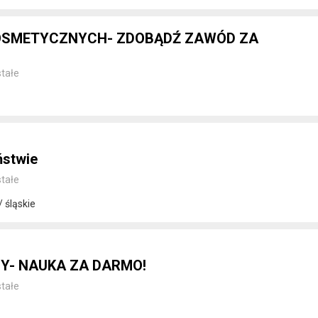
KOSMETYCZNYCH- ZDOBĄDŹ ZAWÓD ZA
tałe
ństwie
tałe
 śląskie
Y- NAUKA ZA DARMO!
tałe