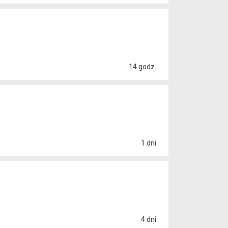
14 godz.
1 dni
4 dni