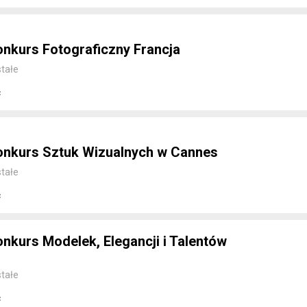
nkurs Fotograficzny Francja
tałe
c
nkurs Sztuk Wizualnych w Cannes
tałe
c
kurs Modelek, Elegancji i Talentów
tałe
c