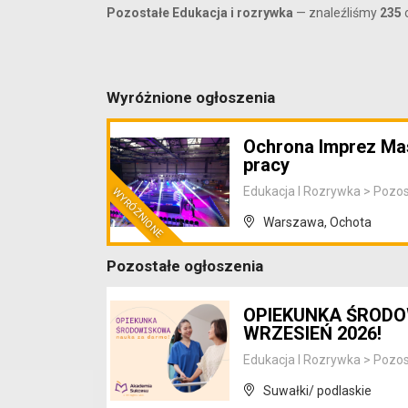
Pozostałe Edukacja i rozrywka
— znaleźliśmy
235
Wyróżnione ogłoszenia
Ochrona Imprez Ma
pracy
Edukacja I Rozrywka
>
Pozos
Warszawa, Ochota
Pozostałe ogłoszenia
OPIEKUNKA ŚRODO
WRZESIEŃ 2026!
Edukacja I Rozrywka
>
Pozos
Suwałki/ podlaskie