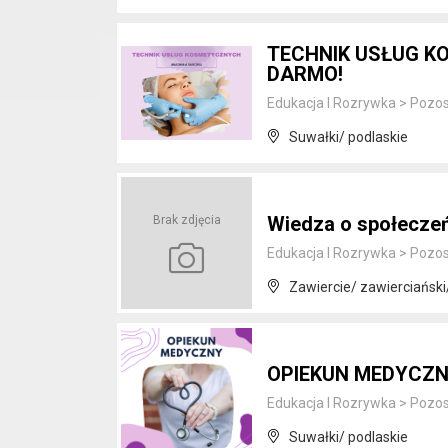
TECHNIK USŁUG 
DARMO!
Edukacja I Rozrywka
>
Pozos
Suwałki/ podlaskie
Wiedza o społecze
Brak zdjęcia
Edukacja I Rozrywka
>
Pozos
Zawiercie/ zawierciański/
OPIEKUN MEDYCZN
Edukacja I Rozrywka
>
Pozos
Suwałki/ podlaskie