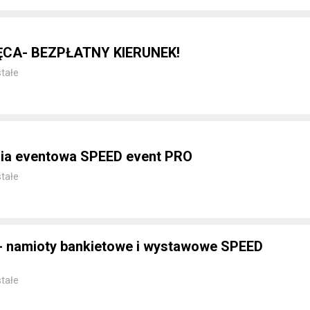
ĘCA- BEZPŁATNY KIERUNEK!
tałe
nia eventowa SPEED event PRO
tałe
- namioty bankietowe i wystawowe SPEED
tałe