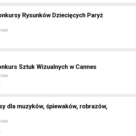
nkursy Rysunków Dziecięcych Paryż
tałe
nkurs Sztuk Wizualnych w Cannes
tałe
c
sy dla muzyków, śpiewaków, robrazów,
tałe
c