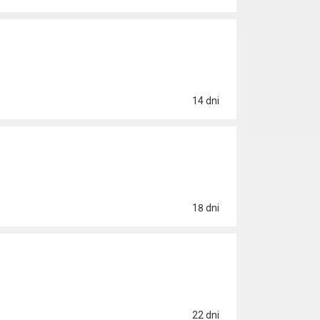
14 dni
18 dni
22 dni