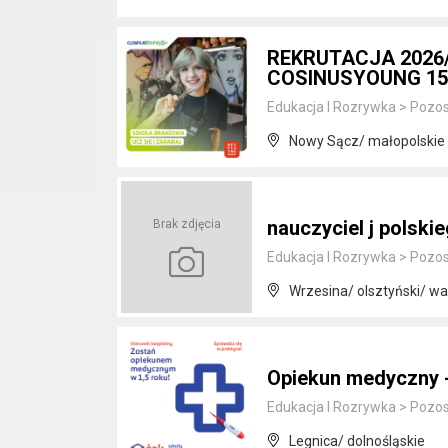
REKRUTACJA 2026
COSINUSYOUNG 1
Edukacja I Rozrywka
>
Pozos
Nowy Sącz/ małopolskie
nauczyciel j polski
Brak zdjęcia
Edukacja I Rozrywka
>
Pozos
Wrzesina/ olsztyński/ w
Opiekun medyczny -
Edukacja I Rozrywka
>
Pozos
Legnica/ dolnośląskie