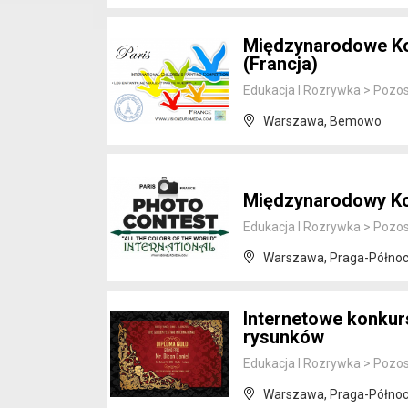
Międzynarodowe Ko
(Francja)
Edukacja I Rozrywka
>
Pozos
Warszawa, Bemowo
Międzynarodowy Ko
Edukacja I Rozrywka
>
Pozos
Warszawa, Praga-Półno
Internetowe konkur
rysunków
Edukacja I Rozrywka
>
Pozos
Warszawa, Praga-Półno