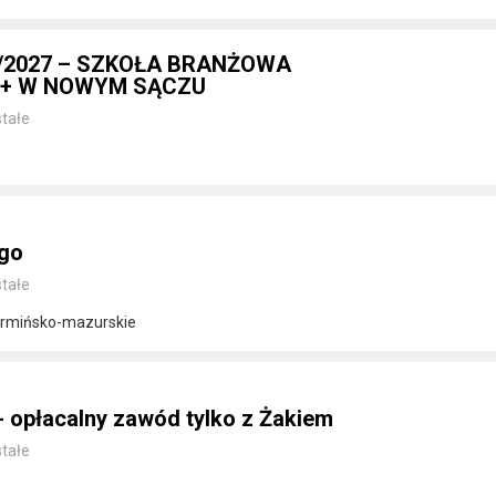
/2027 – SZKOŁA BRANŻOWA
5+ W NOWYM SĄCZU
tałe
ego
tałe
armińsko-mazurskie
 opłacalny zawód tylko z Żakiem
tałe