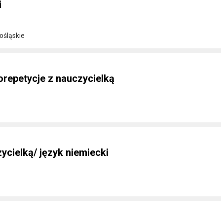
i
ośląskie
orepetycje z nauczycielką
ycielką/ język niemiecki