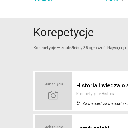
5
3
Korepetycje
Korepetycje
— znaleźliśmy
35
ogłoszeń. Najwięcej of
Historia i wiedza o
Brak zdjęcia
Korepetycje
>
Historia
Zawiercie/ zawierciański/
Brak zdjęcia