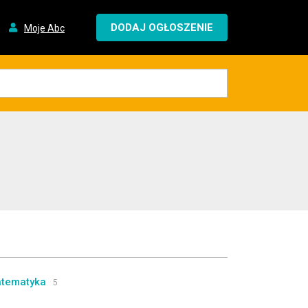
DODAJ OGŁOSZENIE
Moje Abc
tematyka
5