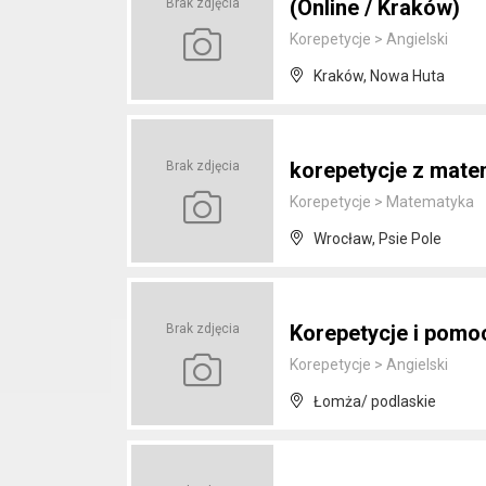
(Online / Kraków)
Brak zdjęcia
Korepetycje
>
Angielski
Kraków, Nowa Huta
korepetycje z mate
Brak zdjęcia
Korepetycje
>
Matematyka
Wrocław, Psie Pole
Korepetycje i pomo
Brak zdjęcia
Korepetycje
>
Angielski
Łomża/ podlaskie