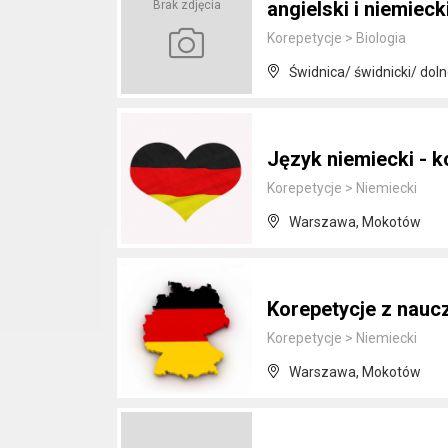
angielski i niemieck
Brak zdjęcia
Korepetycje
>
Biologia
Świdnica/ świdnicki/ doln
Język niemiecki - k
Korepetycje
>
Niemiecki
Warszawa, Mokotów
Korepetycje z naucz
Korepetycje
>
Niemiecki
Warszawa, Mokotów