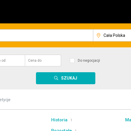
a
od
Cena
do
Do negocjacji
SZUKAJ
etycje
Historia
Ma
1
Pozostałe