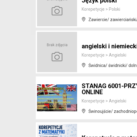
Język polski
Korepetycje
>
Polski
Zawiercie/ zawierciański/
angielski i niemieck
Brak zdjęcia
Korepetycje
>
Angielski
Świdnica/ świdnicki/ doln
STANAG 6001-PRZ
ONLINE
Korepetycje
>
Angielski
Świnoujście/ zachodnio