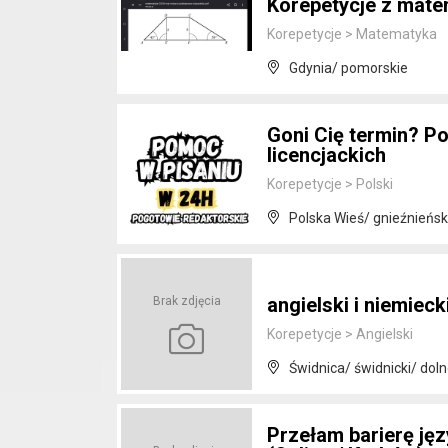
Korepetycje z mate
Korepetycje
>
Matematyka
Gdynia/ pomorskie
Goni Cię termin? Po
licencjackich
Korepetycje
>
Polski
Polska Wieś/ gnieźnieńsk
angielski i niemieck
Brak zdjęcia
Korepetycje
>
Angielski
Świdnica/ świdnicki/ doln
Przełam barierę ję