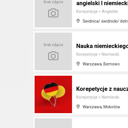
angielski I niemieck
Brak zdjęcia
Korepetycje
>
Angielski
Świdnica/ świdnicki/ doln
Nauka niemieckieg
Brak zdjęcia
Korepetycje
>
Niemiecki
Warszawa, Bemowo
Korepetycje z naucz
Korepetycje
>
Niemiecki
Warszawa, Mokotów