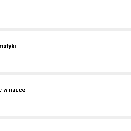
matyki
c w nauce