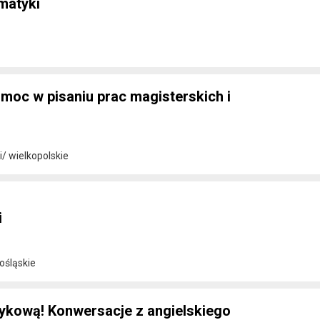
matyki
moc w pisaniu prac magisterskich i
i/ wielkopolskie
i
ośląskie
zykową! Konwersacje z angielskiego