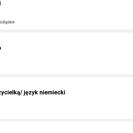
i
ośląskie
o
ycielką/ język niemiecki