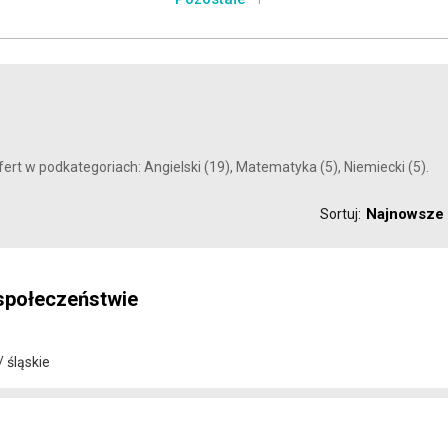
1
ert w podkategoriach: Angielski (19), Matematyka (5), Niemiecki (5).
Najnowsze
Sortuj:
 społeczeństwie
 śląskie