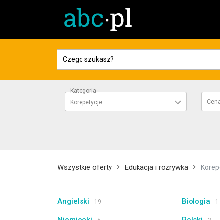
Kategoria
Cen
Korepetycje
Wszystkie oferty
Edukacja i rozrywka
Korep
Angielski
Biologia
19
1
Niemiecki
Polski