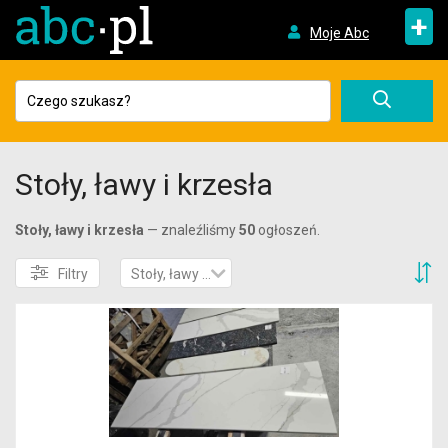
+
Moje Abc
Stoły, ławy i krzesła
Stoły, ławy i krzesła
— znaleźliśmy
50
ogłoszeń.
S
Filtry
Stoły, ławy i krzesła