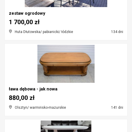
zestaw ogrodowy
1 700,00 zł
Huta Dłutowska/ pabianicki/ łódzkie
134 dni
ława dębowa - jak nowa
880,00 zł
Olsztyn/ warmińsko-mazurskie
141 dni