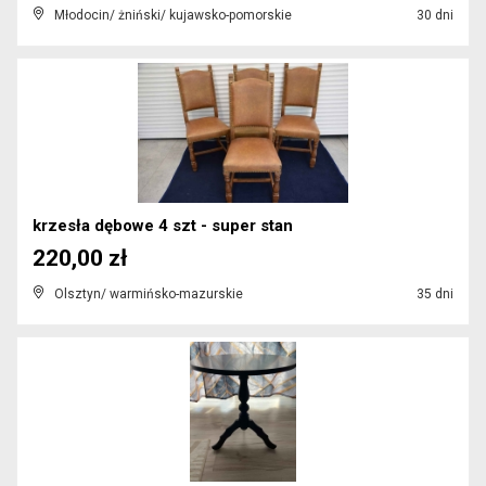
Młodocin/ żniński/ kujawsko-pomorskie
30 dni
krzesła dębowe 4 szt - super stan
220,00 zł
Olsztyn/ warmińsko-mazurskie
35 dni