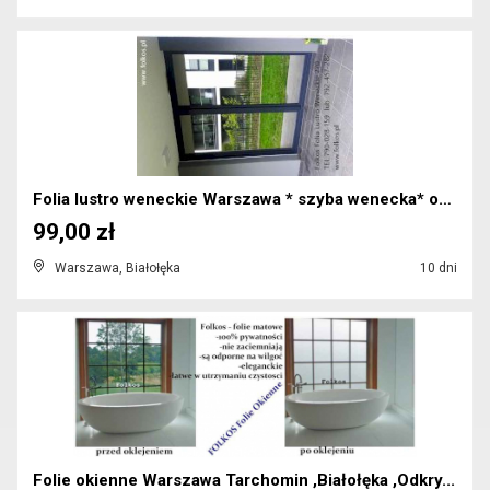
Folia lustro weneckie Warszawa * szyba wenecka* ok...
99,00 zł
Warszawa, Białołęka
10 dni
Folie okienne Warszawa Tarchomin ,Białołęka ,Odkry...