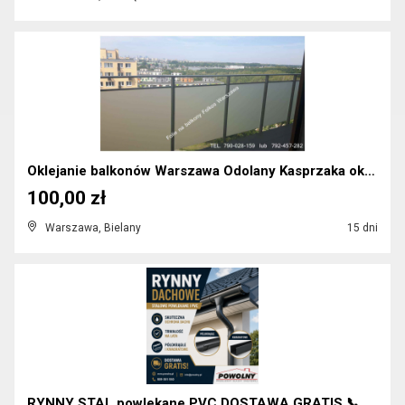
Oklejanie balkonów Warszawa Odolany Kasprzaka oko...
100,00 zł
Warszawa, Bielany
15 dni
RYNNY STAL powlekane PVC DOSTAWA GRATIS 📞5095515...