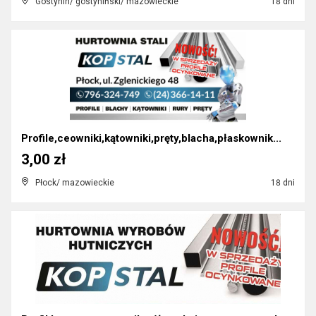
Gostynin/ gostyniński/ mazowieckie
18 dni
Profile,ceowniki,kątowniki,pręty,blacha,płaskownik...
3,00 zł
Płock/ mazowieckie
18 dni