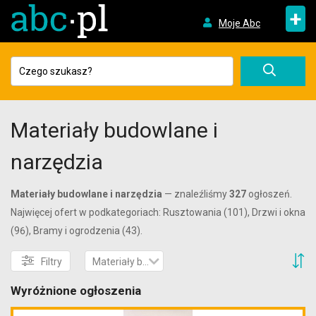
+
Moje Abc
Materiały budowlane i
narzędzia
Materiały budowlane i narzędzia
— znaleźliśmy
327
ogłoszeń.
Najwięcej ofert w podkategoriach: Rusztowania (101), Drzwi i okna
(96), Bramy i ogrodzenia (43).
S
Filtry
Materiały budowlane i narzędzia
Wyróżnione ogłoszenia