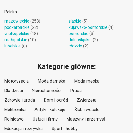
Polska
mazowieckie
(253)
śląskie
(5)
podkarpackie
(22)
kujawsko-pomorskie
(4)
wielkopolskie
(18)
pomorskie
(3)
małopolskie
(10)
dolnośląskie
(2)
lubelskie
(8)
łódzkie
(2)
Kategorie główne:
Motoryzacja
Moda damska
Moda męska
Dla dzieci
Nieruchomości
Praca
Zdrowie i uroda
Dom i ogród
Zwierzęta
Elektronika
Antyki i kolekcje
Ślub i wesele
Rolnictwo
Usługi i firmy
Maszyny i przemysł
Edukacja i rozrywka
Sport i hobby